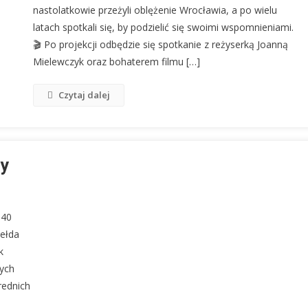
nastolatkowie przeżyli oblężenie Wrocławia, a po wielu
latach spotkali się, by podzielić się swoimi wspomnieniami.
🎬 Po projekcji odbędzie się spotkanie z reżyserką Joanną
Mielewczyk oraz bohaterem filmu […]
Czytaj dalej
dy
G40
iełda
k
zych
rednich