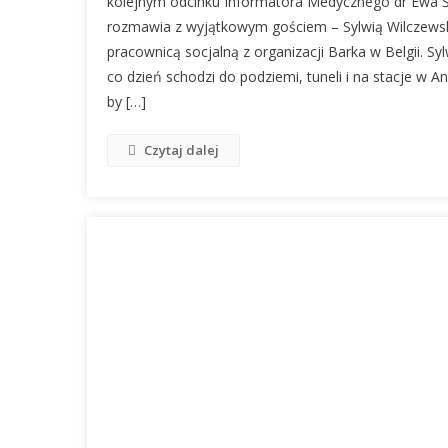
kolejnym odcinku Informatora Medycznego dr Ewa 
rozmawia z wyjątkowym gościem – Sylwią Wilczews
pracownicą socjalną z organizacji Barka w Belgii. Sy
co dzień schodzi do podziemi, tuneli i na stacje w An
by […]
Czytaj dalej