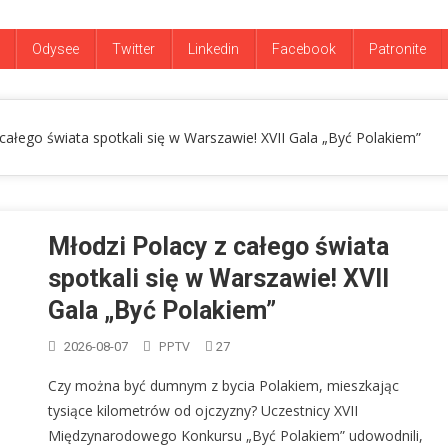
Odysee
Twitter
Linkedin
Facebook
Patronite
nowe technologie w rolnictwie. Będą odporniejsze uprawy
całego świata spotkali się w Warszawie! XVII Gala „Być Polakiem”
Warszawie zaskoczył mnie totalnie! 100 000 płyt i muzyczne perełki | 
az filmu dokumentalnego „Schicksal/Los”.
Młodzi Polacy z całego świata
ełda bije rekordy
spotkali się w Warszawie! XVII
Gala „Być Polakiem”
nowe technologie w rolnictwie. Będą odporniejsze uprawy
PPTV
2026-08-07
27
całego świata spotkali się w Warszawie! XVII Gala „Być Polakiem”
Czy można być dumnym z bycia Polakiem, mieszkając
tysiące kilometrów od ojczyzny? Uczestnicy XVII
Międzynarodowego Konkursu „Być Polakiem” udowodnili,