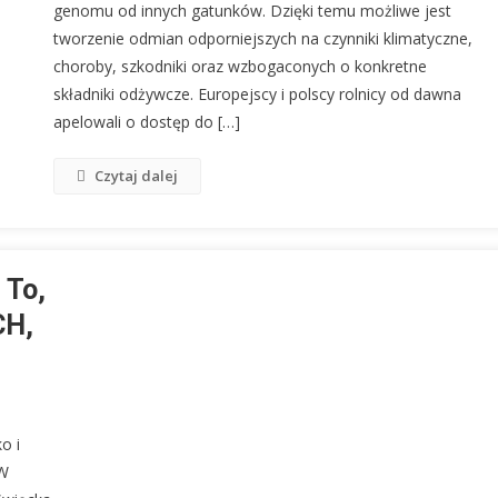
genomu od innych gatunków. Dzięki temu możliwe jest
tworzenie odmian odporniejszych na czynniki klimatyczne,
choroby, szkodniki oraz wzbogaconych o konkretne
składniki odżywcze. Europejscy i polscy rolnicy od dawna
apelowali o dostęp do […]
Czytaj dalej
 To,
CH,
o i
 W