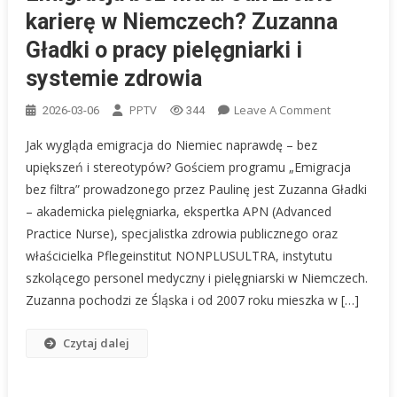
karierę w Niemczech? Zuzanna
Gładki o pracy pielęgniarki i
systemie zdrowia
On
PPTV
Leave A Comment
2026-03-06
344
Emigracja
Jak wygląda emigracja do Niemiec naprawdę – bez
Bez
upiększeń i stereotypów? Gościem programu „Emigracja
Filtra:
bez filtra” prowadzonego przez Paulinę jest Zuzanna Gładki
Jak
– akademicka pielęgniarka, ekspertka APN (Advanced
Zrobić
Karierę
Practice Nurse), specjalistka zdrowia publicznego oraz
W
właścicielka Pflegeinstitut NONPLUSULTRA, instytutu
Niemczech?
szkolącego personel medyczny i pielęgniarski w Niemczech.
Zuzanna
Zuzanna pochodzi ze Śląska i od 2007 roku mieszka w […]
Gładki
O
Czytaj dalej
Pracy
Pielęgniarki
I