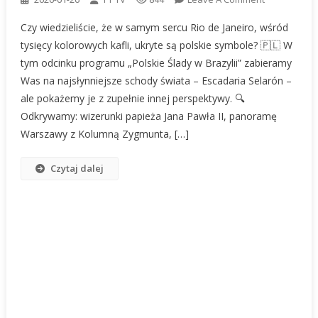
Polskie
Czy wiedzieliście, że w samym sercu Rio de Janeiro, wśród
Ślady
tysięcy kolorowych kafli, ukryte są polskie symbole? 🇵🇱 W
W
tym odcinku programu „Polskie Ślady w Brazylii” zabieramy
Sercu
Was na najsłynniejsze schody świata – Escadaria Selarón –
Rio
De
ale pokażemy je z zupełnie innej perspektywy. 🔍
Janeiro!
Odkrywamy: wizerunki papieża Jana Pawła II, panoramę
Escadaria
Warszawy z Kolumną Zygmunta, […]
Selarón
I
Czytaj dalej
Sekrety,
Których
Nie
Znają
Turyści
🇵🇱
🇧🇷