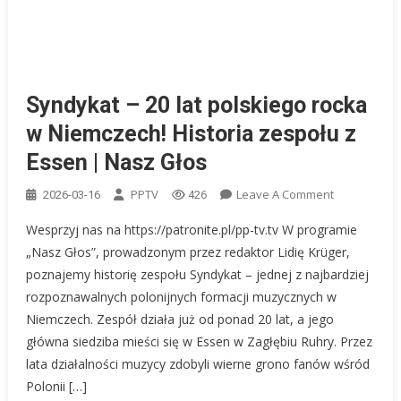
Syndykat – 20 lat polskiego rocka
w Niemczech! Historia zespołu z
Essen | Nasz Głos
On
PPTV
Leave A Comment
2026-03-16
426
Syndykat
Wesprzyj nas na https://patronite.pl/pp-tv.tv W programie
–
„Nasz Głos”, prowadzonym przez redaktor Lidię Krüger,
20
poznajemy historię zespołu Syndykat – jednej z najbardziej
Lat
rozpoznawalnych polonijnych formacji muzycznych w
Polskiego
Rocka
Niemczech. Zespół działa już od ponad 20 lat, a jego
W
główna siedziba mieści się w Essen w Zagłębiu Ruhry. Przez
Niemczech!
lata działalności muzycy zdobyli wierne grono fanów wśród
Historia
Polonii […]
Zespołu