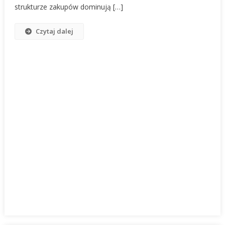
Jedzenie,
strukturze zakupów dominują […]
Ale
Też
Czytaj dalej
Elektronika
I
Kwiaty
W
15
Minut