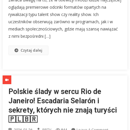
I
oglądają premierowe odcinki formatów opartych na
Patricia
rywalizacji typu talent show czy reality show. Ich
Kazadi
uczestników obserwują zarówno w programach, jak i w
O
mediach społecznościowych, gdzie mają szansę nawiązać
Nowej
z nimi bezpośredni […]
Rzeczywisto
Czytaj dalej
Polskie ślady w sercu Rio de
Janeiro! Escadaria Selarón i
sekrety, których nie znają turyści
🇵🇱🇧🇷
On
PPTV
Leave A Comment
2026-01-26
844