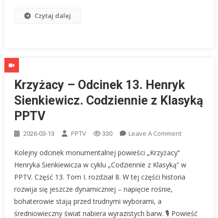
Z
Czytaj dalej
Essen
|
Nasz
Głos
Krzyżacy – Odcinek 13. Henryk
Sienkiewicz. Codziennie z Klasyką
PPTV
On
PPTV
Leave A Comment
2026-03-13
330
Krzyżacy
Kolejny odcinek monumentalnej powieści „Krzyżacy”
–
Henryka Sienkiewicza w cyklu „Codziennie z Klasyką” w
Odcinek
PPTV. Część 13. Tom I. rozdział 8. W tej części historia
13.
rozwija się jeszcze dynamiczniej – napięcie rośnie,
Henryk
Sienkiewicz.
bohaterowie stają przed trudnymi wyborami, a
Codziennie
średniowieczny świat nabiera wyrazistych barw. 🎙 Powieść