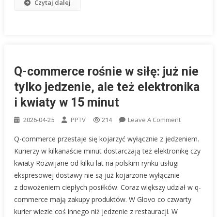
Czytaj dalej
Q-commerce rośnie w siłę: już nie
tylko jedzenie, ale też elektronika
i kwiaty w 15 minut
On
PPTV
Leave A Comment
2026-04-25
214
Q-
Q-commerce przestaje się kojarzyć wyłącznie z jedzeniem.
Commerce
Kurierzy w kilkanaście minut dostarczają też elektronikę czy
Rośnie
kwiaty Rozwijane od kilku lat na polskim rynku usługi
W
ekspresowej dostawy nie są już kojarzone wyłącznie
Siłę:
Już
z dowożeniem ciepłych posiłków. Coraz większy udział w q-
Nie
commerce mają zakupy produktów. W Glovo co czwarty
Tylko
kurier wiezie coś innego niż jedzenie z restauracji. W