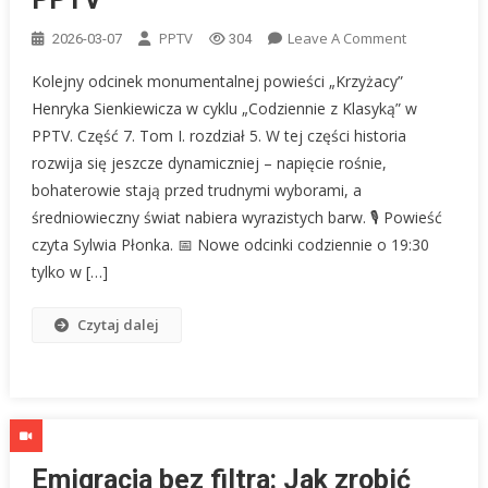
On
PPTV
Leave A Comment
2026-03-07
304
Krzyżacy
Kolejny odcinek monumentalnej powieści „Krzyżacy”
–
Henryka Sienkiewicza w cyklu „Codziennie z Klasyką” w
Odcinek
PPTV. Część 7. Tom I. rozdział 5. W tej części historia
7.
rozwija się jeszcze dynamiczniej – napięcie rośnie,
Henryk
Sienkiewicz.
bohaterowie stają przed trudnymi wyborami, a
Codziennie
średniowieczny świat nabiera wyrazistych barw. 🎙 Powieść
Z
czyta Sylwia Płonka. 📅 Nowe odcinki codziennie o 19:30
Klasyką
tylko w […]
PPTV
Czytaj dalej
Emigracja bez filtra: Jak zrobić