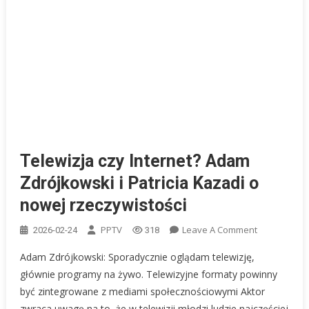
Telewizja czy Internet? Adam
Zdrójkowski i Patricia Kazadi o
nowej rzeczywistości
On
PPTV
Leave A Comment
2026-02-24
318
Telewizja
Adam Zdrójkowski: Sporadycznie oglądam telewizję,
Czy
głównie programy na żywo. Telewizyjne formaty powinny
Internet?
być zintegrowane z mediami społecznościowymi Aktor
Adam
zwraca uwagę na to, że w telewizji młodzi ludzie najczęściej
Zdrójkowski