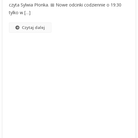
Z
czyta Sylwia Płonka. 📅 Nowe odcinki codziennie o 19:30
Klasyką
tylko w […]
PPTV
Czytaj dalej