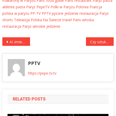
makarony w Paryżu
Paris food guide
Paris restaurant
Paryż
pasta
aldente
pasta Paryż
PepeTV
Polki w Paryżu
Polonia Francja
polska w paryżu
PP-TV
PPTV
pyszne jedzenie
restauracja Paryż
shorts
Telewizja Polska Na Świecie
travel Paris
włoska
restauracja Paryż
włoskie jedzenie
Nawigacja
AI zmieni wszystko! Polska wyprzedza Niemcy? Przyszłość biznesu już się zaczęła | Marcin Korecki, Piotr Muszyński
Czy sztuka przegrywa z pieniędzmi? Znany reżyser nie ma złudzeń!
wpisu
PPTV
https://pepe-tv.tv
RELATED POSTS