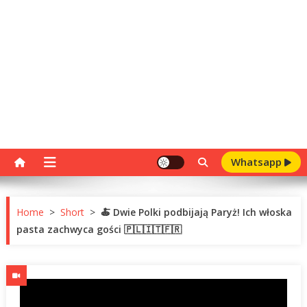
Whatsapp
Home
>
Short
>
🍝 Dwie Polki podbijają Paryż! Ich włoska
pasta zachwyca gości 🇵🇱🇮🇹🇫🇷