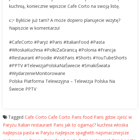
kuchnią, koniecznie wpiszcie Cafe Corto na swoją listę.
👉 Byliście już tam? A może dopiero planujecie wizytę?
Napiszcie w komentarzu!
#CafeCorto #Paryż #Paris #ItalianFood #Pasta
#WłoskaKuchnia #PolkiZaGranicą #Polonia #Francja
#Restaurant #Foodie #VisitParis #Shorts #YouTubeShorts
#PPTV #TelewizjaPolskaNaŚwiecie #SmakiŚwiata
#WydarzenieMonitorowane
Polska Platforma Telewizyjna – Telewizja Polska Na
Świecie PPTV
Tagged
Cafe Corto
Cafe Corto Paris
food Paris
gdzie zjeść w
Paryżu
Italian restaurant Paris
jak to ogarnąć?
kuchnia włoska
najlepsza pasta w Paryżu
najlepsze spaghetti
najsmaczniejsze