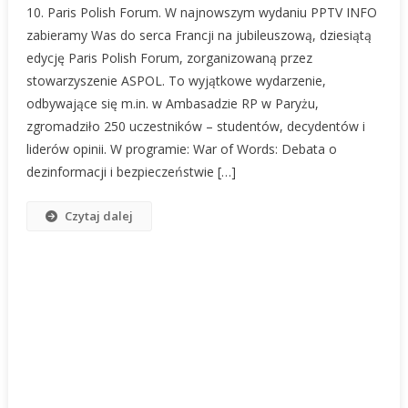
10. Paris Polish Forum. W najnowszym wydaniu PPTV INFO
Paris
zabieramy Was do serca Francji na jubileuszową, dziesiątą
Polish
edycję Paris Polish Forum, zorganizowaną przez
Forum
stowarzyszenie ASPOL. To wyjątkowe wydarzenie,
–
ASPOL.
odbywające się m.in. w Ambasadzie RP w Paryżu,
Polscy
zgromadziło 250 uczestników – studentów, decydentów i
Studenci
liderów opinii. W programie: War of Words: Debata o
We
dezinformacji i bezpieczeństwie […]
Francji.
Czytaj dalej