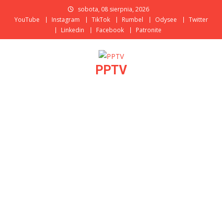
Skip
sobota, 08 sierpnia, 2026
to
YouTube
Instagram
TikTok
Rumbel
Odysee
Twitter
content
Linkedin
Facebook
Patronite
PPTV