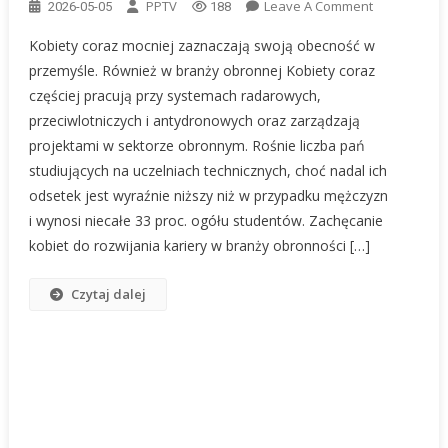
On
PPTV
Leave A Comment
2026-05-05
188
Kobiety
Kobiety coraz mocniej zaznaczają swoją obecność w
W
przemyśle. Również w branży obronnej Kobiety coraz
Obronności
częściej pracują przy systemach radarowych,
I
przeciwlotniczych i antydronowych oraz zarządzają
Technologia
–
projektami w sektorze obronnym. Rośnie liczba pań
Rosnąca
studiujących na uczelniach technicznych, choć nadal ich
Siła,
odsetek jest wyraźnie niższy niż w przypadku mężczyzn
Której
i wynosi niecałe 33 proc. ogółu studentów. Zachęcanie
Polska
kobiet do rozwijania kariery w branży obronności […]
Potrzebuje
Czytaj dalej