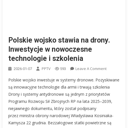
Polskie wojsko stawia na drony.
Inwestycje w nowoczesne
technologie i szkolenia
On
PPTV
Leave A Comment
2026-01-07
593
Polskie
Polskie wojsko inwestuje w systemy dronowe. Pozyskiwane
Wojsko
są innowacyjne technologie dla armii i trwają szkolenia
Stawia
Drony i systemy antydronowe są jednym z priorytetów
Na
Programu Rozwoju Sił Zbrojnych RP na lata 2025–2039,
Drony.
Inwestycje
niejawnego dokumentu, który został podpisany
W
przez ministra obrony narodowej Władysława Kosiniaka-
Nowoczesn
Kamysza 22 grudnia. Bezzałogowe statki powietrzne są
Technologie