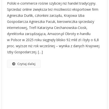
Polski e-commerce rośnie szybciej niż handel tradycyjny.
E-
Sprzedaż online zwiększa też możliwości eksportowe firm
Commerce
Agnieszka Durlik, członkini zarządu, Krajowa Izba
Rośnie
Gospodarcza Agnieszka Pacuk, kierowniczka sprzedaży
Szybciej
Niż
internetowej, Trefl Katarzyna Ciechanowska-Ciosk,
Handel
dyrektorka zarządzająca, Amazon.pl Obroty e-handlu
Tradycyjny
w Polsce w 2025 roku sięgnęły blisko 92 mld zł i były o 6,8
proc. wyższe niż rok wcześniej – wynika z danych Krajowej
Izby Gospodarczej. […]
Czytaj dalej