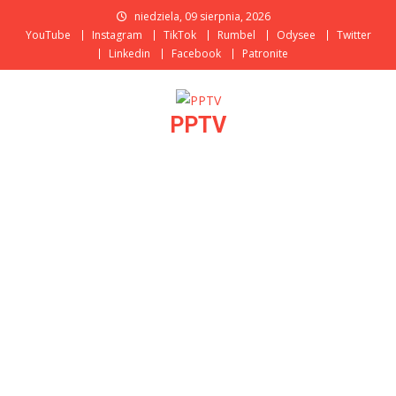
Skip
niedziela, 09 sierpnia, 2026
to
YouTube
Instagram
TikTok
Rumbel
Odysee
Twitter
content
Linkedin
Facebook
Patronite
PPTV