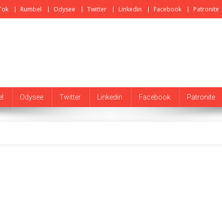
Tok
Rumbel
Odysee
Twitter
Linkedin
Facebook
Patronite
l
Odysee
Twitter
Linkedin
Facebook
Patronite