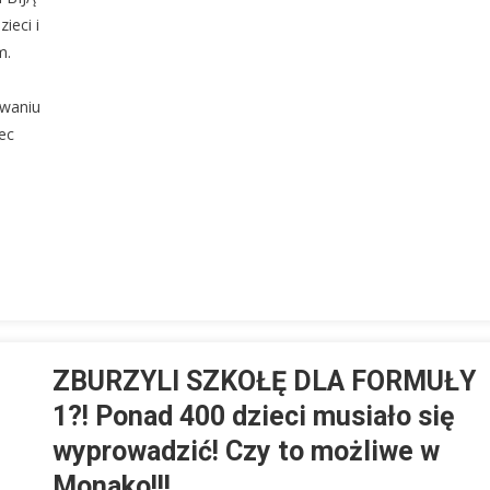
ieci i
m.
ywaniu
ec
ZBURZYLI SZKOŁĘ DLA FORMUŁY
1?! Ponad 400 dzieci musiało się
wyprowadzić! Czy to możliwe w
Monako!!!