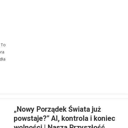
s
. To
óra
dła
„Nowy Porządek Świata już
powstaje?” AI, kontrola i koniec
wolności | Nasza Przyszłość