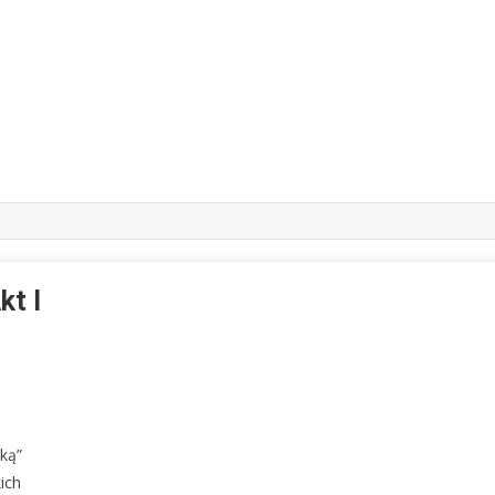
kt I
ką”
ich