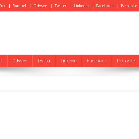
Tok
Rumbel
Odysee
Twitter
Linkedin
Facebook
Patronite
l
Odysee
Twitter
Linkedin
Facebook
Patronite