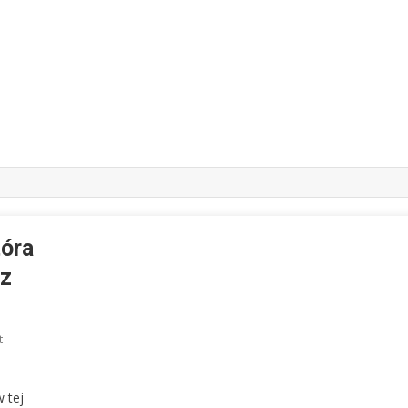
tóra
sz
On
t
Śląskie
Szlagiery
 tej
–