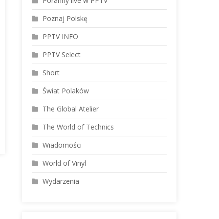
Poranny live w PPTV
Poznaj Polskę
PPTV INFO
PPTV Select
Short
!
Świat Polaków
e
The Global Atelier
i
The World of Technics
Wiadomości
World of Vinyl
Wydarzenia