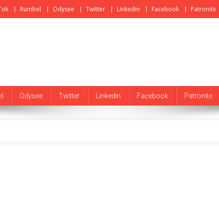
Tok
Rumbel
Odysee
Twitter
Linkedin
Facebook
Patronite
l
Odysee
Twitter
Linkedin
Facebook
Patronite