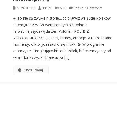
On
PPTV
Leave A Comment
2026-03-18
688
🔥
🔥 To nie są zwykłe historie… to prawdziwe życie Polaków
Polacy
na emigracji! W Antwerpii odbyło się jedno z
Za
najważniejszych wydarzeń Polonii – POL-BIZ
Granicą
NETWORKING XXL. Sukces, biznes, emocje, a także trudne
Robią
MILIONY?
momenty, o których rzadko się mówi. 🎤 W programie
Szokując
zobaczysz: – inspirujące historie Polek, które zaczynały od
Historie
zera – kulisy życia i biznesu za […]
Z
Antwerpi
Czytaj dalej
😱