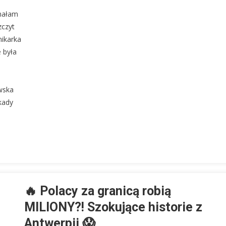
onałam
zczyt
nikarka
 była
wska
kady
🔥 Polacy za granicą robią
MILIONY?! Szokujące historie z
Antwerpii 😱