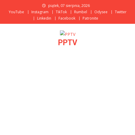
Skip
piątek, 07 sierpnia, 2026
to
YouTube
Instagram
TikTok
Rumbel
Odysee
Twitter
content
Linkedin
Facebook
Patronite
PPTV