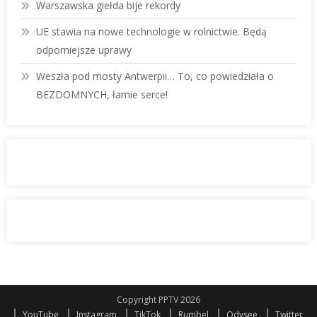
Warszawska giełda bije rekordy
UE stawia na nowe technologie w rolnictwie. Będą
odporniejsze uprawy
Weszła pod mosty Antwerpii… To, co powiedziała o
BEZDOMNYCH, łamie serce!
Copyright PPTV 2026
YouTube
Instagram
TikTok
Rumbel
Odysee
Twitter