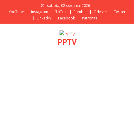
Skip
sobota, 08 sierpnia, 2026
to
YouTube
Instagram
TikTok
Rumbel
Odysee
Twitter
content
Linkedin
Facebook
Patronite
PPTV