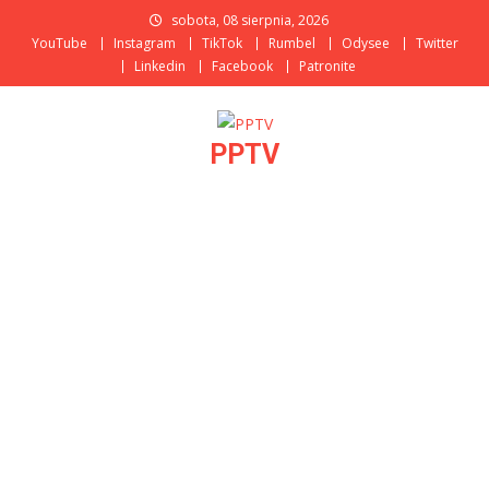
Skip
sobota, 08 sierpnia, 2026
to
YouTube
Instagram
TikTok
Rumbel
Odysee
Twitter
content
Linkedin
Facebook
Patronite
PPTV