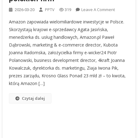
On
PPTV
Leave A Comment
2026-03-20
319
Amazon
Amazon zapowiada wielomiliardowe inwestycje w Polsce.
Inwestuje
Skorzystają krajowi e-sprzedawcy Agata Jasińska,
Miliardy
menedżerka ds. usług handlowych, Amazon.pl Paweł
W
Dąbrowski, marketing & e-commerce director, Kubota
Polsce
–
Joanna Radomska, założycielka firmy e-wicker24 Piotr
Ogromna
Polanowski, business development director, 4kraft Joanna
Szansa
Kowalczuk, dyrektorka ds. marketingu, Ziaja Iwona Pik,
Dla
prezes zarządu, Krosno Glass Ponad 23 mld zł – to kwota,
Polskich
którą Amazon […]
Firm
Czytaj dalej