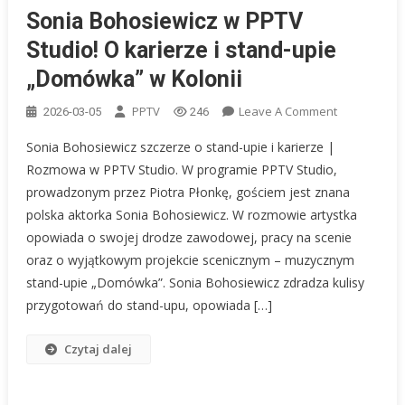
Sonia Bohosiewicz w PPTV
Studio! O karierze i stand-upie
„Domówka” w Kolonii
On
PPTV
Leave A Comment
2026-03-05
246
Sonia
Sonia Bohosiewicz szczerze o stand-upie i karierze |
Bohosiewicz
Rozmowa w PPTV Studio. W programie PPTV Studio,
W
prowadzonym przez Piotra Płonkę, gościem jest znana
PPTV
polska aktorka Sonia Bohosiewicz. W rozmowie artystka
Studio!
O
opowiada o swojej drodze zawodowej, pracy na scenie
Karierze
oraz o wyjątkowym projekcie scenicznym – muzycznym
I
stand-upie „Domówka”. Sonia Bohosiewicz zdradza kulisy
Stand-
przygotowań do stand-upu, opowiada […]
Upie
„Domówka”
Czytaj dalej
W
Kolonii