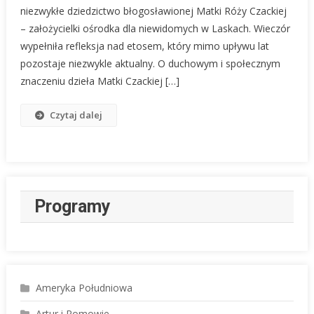
niezwykłe dziedzictwo błogosławionej Matki Róży Czackiej
Czackiej
Poruszyło
– założycielki ośrodka dla niewidomych w Laskach. Wieczór
Polonię.
wypełniła refleksja nad etosem, który mimo upływu lat
Niezwykłe
pozostaje niezwykle aktualny. O duchowym i społecznym
Spotkanie
znaczeniu dzieła Matki Czackiej […]
W
Centre
Czytaj dalej
Du
Dialogue
Programy
Ameryka Południowa
Artur i Romowie