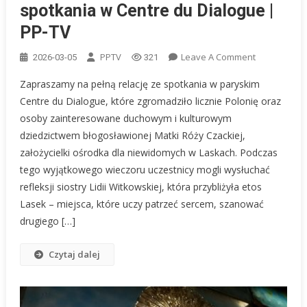
spotkania w Centre du Dialogue |
PP-TV
On
PPTV
Leave A Comment
2026-03-05
321
Paryż:
Zapraszamy na pełną relację ze spotkania w paryskim
Dziedzictwo
Centre du Dialogue, które zgromadziło licznie Polonię oraz
Matki
osoby zainteresowane duchowym i kulturowym
Róży
dziedzictwem błogosławionej Matki Róży Czackiej,
Czackiej
–
założycielki ośrodka dla niewidomych w Laskach. Podczas
Pełna
tego wyjątkowego wieczoru uczestnicy mogli wysłuchać
Relacja
refleksji siostry Lidii Witkowskiej, która przybliżyła etos
Ze
Lasek – miejsca, które uczy patrzeć sercem, szanować
Spotkania
drugiego […]
W
Centre
Czytaj dalej
Du
Dialogue
|