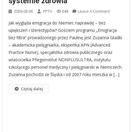
systemie zdrowia
On
PPTV
Leave A Comment
2026-03-06
348
Emigracja
Jak wygląda emigracja do Niemiec naprawdę – bez
Bez
upiększeń i stereotypów? Gościem programu „Emigracja
Filtra:
bez filtra” prowadzonego przez Paulinę jest Zuzanna Gładki
Jak
– akademicka pielęgniarka, ekspertka APN (Advanced
Zrobić
Karierę
Practice Nurse), specjalistka zdrowia publicznego oraz
W
właścicielka Pflegeinstitut NONPLUSULTRA, instytutu
Niemczech?
szkolącego personel medyczny i pielęgniarski w Niemczech.
Zuzanna
Zuzanna pochodzi ze Śląska i od 2007 roku mieszka w […]
Gładki
O
Czytaj dalej
Pracy
Pielęgniarki
I
Systemie
Zdrowia