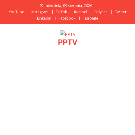
Skip
niedziela, 09 sierpnia, 2026
to
YouTube
Instagram
TikTok
Rumbel
Odysee
Twitter
content
Linkedin
Facebook
Patronite
PPTV