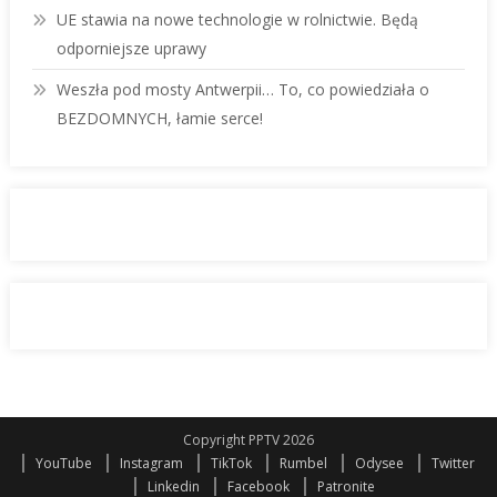
UE stawia na nowe technologie w rolnictwie. Będą
odporniejsze uprawy
Weszła pod mosty Antwerpii… To, co powiedziała o
BEZDOMNYCH, łamie serce!
Copyright PPTV 2026
YouTube
Instagram
TikTok
Rumbel
Odysee
Twitter
Linkedin
Facebook
Patronite