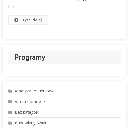
W
[…]
Niemczech!
💰
Czytaj dalej
Historia
Ady
Pietas
Programy
Ameryka Południowa
Artur i Romowie
Bez kategorii
Budowlany Świat