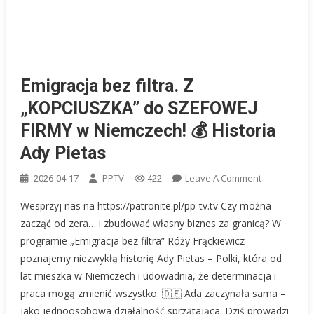
Emigracja bez filtra. Z
„KOPCIUSZKA” do SZEFOWEJ
FIRMY w Niemczech! 💰 Historia
Ady Pietas
On
PPTV
Leave A Comment
2026-04-17
422
Emigracja
Wesprzyj nas na https://patronite.pl/pp-tv.tv Czy można
Bez
zacząć od zera… i zbudować własny biznes za granicą? W
Filtra.
programie „Emigracja bez filtra” Róży Frąckiewicz
Z
poznajemy niezwykłą historię Ady Pietas – Polki, która od
„KOPCIUSZK
Do
lat mieszka w Niemczech i udowadnia, że determinacja i
SZEFOWEJ
praca mogą zmienić wszystko. 🇩🇪 Ada zaczynała sama –
FIRMY
jako jednoosobowa działalność sprzątająca. Dziś prowadzi