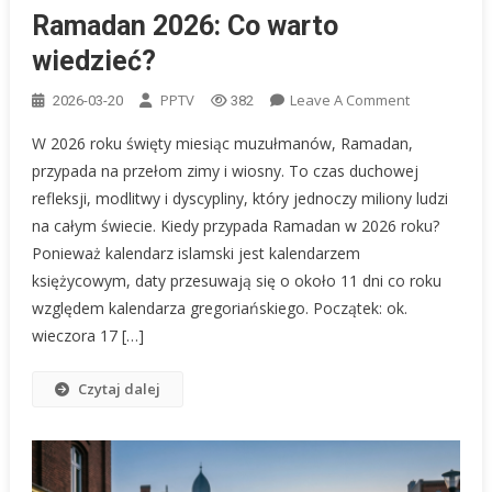
Ramadan 2026: Co warto
wiedzieć?
On
PPTV
Leave A Comment
2026-03-20
382
Ramadan
W 2026 roku święty miesiąc muzułmanów, Ramadan,
2026:
przypada na przełom zimy i wiosny. To czas duchowej
Co
refleksji, modlitwy i dyscypliny, który jednoczy miliony ludzi
Warto
na całym świecie. Kiedy przypada Ramadan w 2026 roku?
Wiedzieć?
Ponieważ kalendarz islamski jest kalendarzem
księżycowym, daty przesuwają się o około 11 dni co roku
względem kalendarza gregoriańskiego. Początek: ok.
wieczora 17 […]
Czytaj dalej