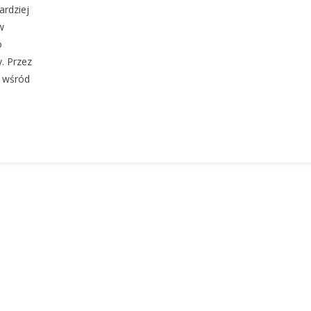
ardziej
Lat
w
Polskiego
Rocka
o
W
. Przez
Niemczech!
w wśród
Historia
Zespołu
Z
Essen
|
Nasz
Głos