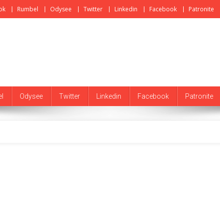
ok
Rumbel
Odysee
Twitter
Linkedin
Facebook
Patronite
l
Odysee
Twitter
Linkedin
Facebook
Patronite