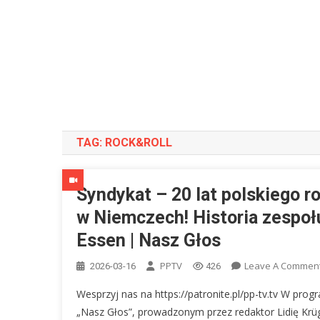
TAG:
ROCK&ROLL
Syndykat – 20 lat polskiego r
w Niemczech! Historia zespoł
Essen | Nasz Głos
PPTV
Leave A Commen
2026-03-16
426
Wesprzyj nas na https://patronite.pl/pp-tv.tv W prog
„Nasz Głos”, prowadzonym przez redaktor Lidię Krü