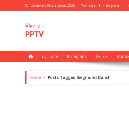
Skip
czwartek, 06 sierpnia, 2026
YouTube
Instagram
T
to
content
PPTV
YouTube
Instagram
TikTok
Rumbe
Home
>
Posts Tagged Siegmund Danch