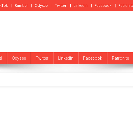
ikTok
Rumbel
Odysee
Twitter
Linkedin
Facebook
Patronit
l
Odysee
Twitter
Linkedin
Facebook
Patronite