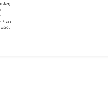
ardziej
Lat
w
Polskiego
Rocka
o
W
. Przez
Niemczech!
w wśród
Historia
Zespołu
Z
Essen
|
Nasz
Głos