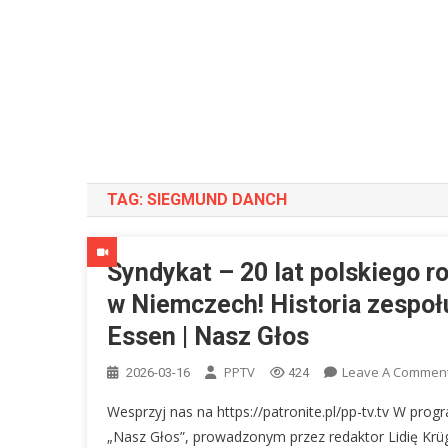
TAG:
SIEGMUND DANCH
Syndykat – 20 lat polskiego r
w Niemczech! Historia zespoł
Essen | Nasz Głos
PPTV
Leave A Commen
2026-03-16
424
Wesprzyj nas na https://patronite.pl/pp-tv.tv W prog
„Nasz Głos”, prowadzonym przez redaktor Lidię Krü