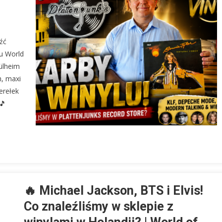
źć
u World
ülheim
h, maxi
erełek
🎵
🔥 Michael Jackson, BTS i Elvis!
Co znaleźliśmy w sklepie z