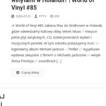
winylami w Holandii? | World of
Vinyl #85
PPTV
2026-07-01
209
🎶 World of Vinyl #85 zabiera Was do Eindhoven w Holandii,
gdzie odwiedzamy kultowy sklep Velvet Music – miejsce
pełne płyt winylowych, CD, kolekcjonerskich wydań i
muzycznych perełek. W tym odcinku pokazujemy m.in.: ✅
legendarny album Michael Jackson – Thriller ✅ wyjątkowe
wydania związane z filmem o Michaelu Jacksonie ✅ winyle
Elvisa Presleya ✅ soundtrack […]
Czytaj dalej
AJ
i