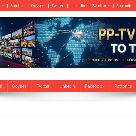
ok
Rumbel
Odysee
Twitter
Linkedin
Facebook
Patronite
l
Odysee
Twitter
Linkedin
Facebook
Patronite