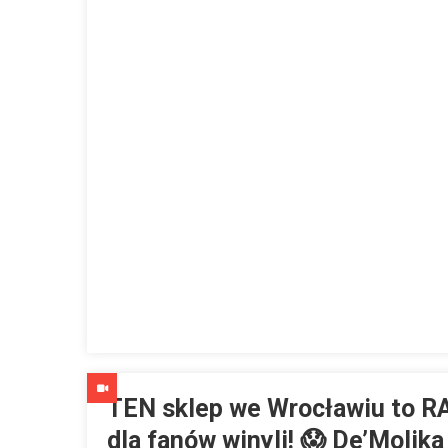
TEN sklep we Wrocławiu to R
dla fanów winyli! 😱 De’Molika 