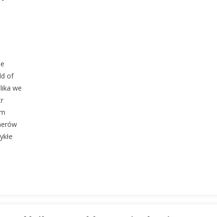
ie
ld of
lika we
tr
em
onerów
wykłe