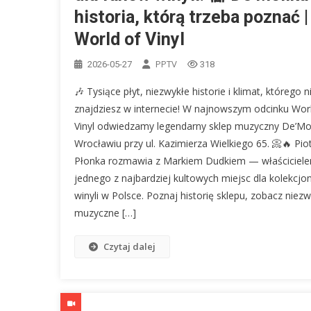
historia, którą trzeba poznać |
World of Vinyl
PPTV
2026-05-27
318
🎶 Tysiące płyt, niezwykłe historie i klimat, którego n
znajdziesz w internecie! W najnowszym odcinku Wor
Vinyl odwiedzamy legendarny sklep muzyczny De’Mo
Wrocławiu przy ul. Kazimierza Wielkiego 65. 📀🔥 Pio
Płonka rozmawia z Markiem Dudkiem — właściciel
jednego z najbardziej kultowych miejsc dla kolekcj
winyli w Polsce. Poznaj historię sklepu, zobacz niez
muzyczne […]
Czytaj dalej