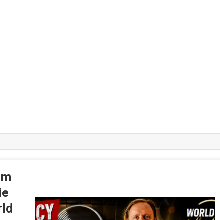
im
ie
rld