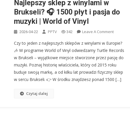
Najlepszy sklep z winylami w
Brukseli? 🎧 1500 płyt i pasja do
muzyki | World of Vinyl
On
PPTV
Leave A Comment
2026-04-22
342
Najlepsz
Czy to jeden z najlepszych sklepów z winylami w Europie?
Sklep
🎶 W programie World of Vinyl odwiedzamy Turtle Records
Z
w Brukseli – wyjątkowe miejsce stworzone przez pasję do
Winylami
muzyki. Poznaj historię właściciela, który od 2015 roku
W
Brukseli?
buduje swoją markę, a od kilku lat prowadzi fizyczny sklep
🎧
w sercu Brukseli. 👉 W środku znajdziesz ponad 1500 […]
1500
Płyt
Czytaj dalej
I
Pasja
Do
Muzyki
|