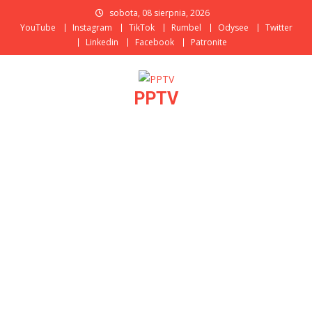
Skip
sobota, 08 sierpnia, 2026
to
YouTube
Instagram
TikTok
Rumbel
Odysee
Twitter
content
Linkedin
Facebook
Patronite
PPTV