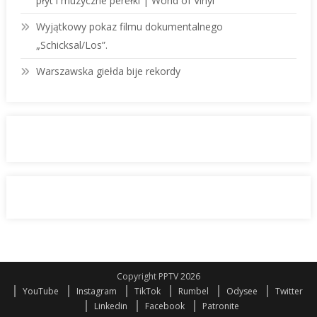
płyt i muzyczne perełki | World of Vinyl
Wyjątkowy pokaz filmu dokumentalnego
„Schicksal/Los”.
Warszawska giełda bije rekordy
Copyright PPTV 2026
YouTube
Instagram
TikTok
Rumbel
Odysee
Twitter
Linkedin
Facebook
Patronite