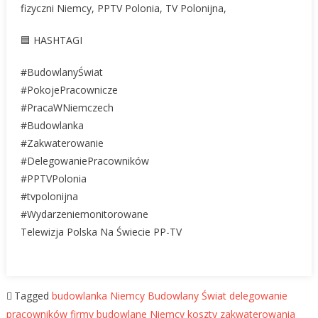
fizyczni Niemcy, PPTV Polonia, TV Polonijna,
🟦 HASHTAGI
#BudowlanyŚwiat
#PokojePracownicze
#PracaWNiemczech
#Budowlanka
#Zakwaterowanie
#DelegowaniePracowników
#PPTVPolonia
#tvpolonijna
#Wydarzeniemonitorowane
Telewizja Polska Na Świecie PP-TV
Tagged
budowlanka Niemcy
Budowlany Świat
delegowanie
pracowników
firmy budowlane Niemcy
koszty zakwaterowania