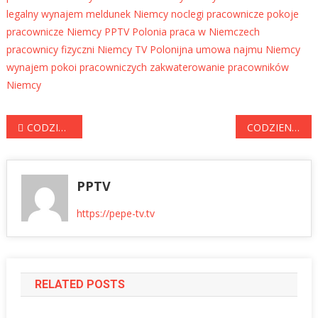
legalny wynajem
meldunek Niemcy
noclegi pracownicze
pokoje
pracownicze Niemcy
PPTV Polonia
praca w Niemczech
pracownicy fizyczni Niemcy
TV Polonijna
umowa najmu Niemcy
wynajem pokoi pracowniczych
zakwaterowanie pracowników
Niemcy
Nawigacja
CODZIENNIE Z KLASYKĄ – „LALKA” PRUSA. Odcinek 44. Cała powieść czytana przez Sylwię Płonkę
CODZIENNIE Z KLASYKĄ – „LALKA” PRUSA. Odcinek 43. Cała powieść czytana przez Sylwię Płonkę
wpisu
PPTV
https://pepe-tv.tv
RELATED POSTS