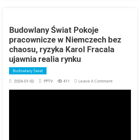
Budowlany Świat Pokoje
pracownicze w Niemczech bez
chaosu, ryzyka Karol Fracala
ujawnia realia rynku
Budowlany Świat
On
Leave A Comment
2026-01-02
PPTV
411
Budowlany
Świat
Pokoje
Pracownicze
W
Niemczech
Bez
Chaosu,