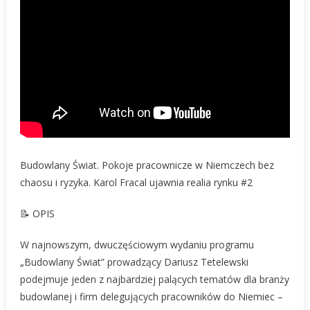
Ryzyka
Karol
Fracala
Ujawnia
Realia
Rynku
Budowlany Świat. Pokoje pracownicze w Niemczech bez
chaosu i ryzyka. Karol Fracal ujawnia realia rynku #2
📝 OPIS
W najnowszym, dwuczęściowym wydaniu programu
„Budowlany Świat” prowadzący Dariusz Tetelewski
podejmuje jeden z najbardziej palących tematów dla branży
budowlanej i firm delegujących pracowników do Niemiec –