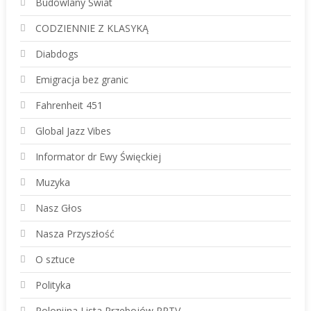
Budowlany Świat
CODZIENNIE Z KLASYKĄ
Diabdogs
Emigracja bez granic
Fahrenheit 451
Global Jazz Vibes
Informator dr Ewy Święckiej
Muzyka
Nasz Głos
Nasza Przyszłość
O sztuce
Polityka
Polonijna Lista Przebojów PPTV