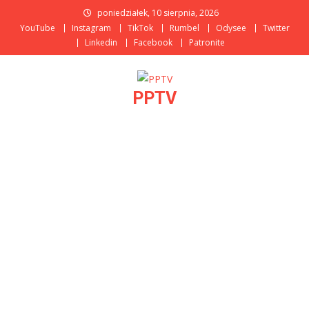
Skip
poniedziałek, 10 sierpnia, 2026
to
YouTube
Instagram
TikTok
Rumbel
Odysee
Twitter
content
Linkedin
Facebook
Patronite
PPTV