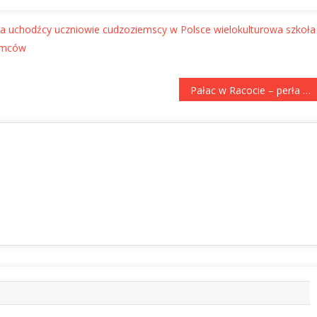
ma
uchodźcy
uczniowie cudzoziemscy w Polsce
wielokulturowa szkoła
iemców
Pałac w Racocie – perła klasycyzmu, historia Polski i Europy w jednym miejscu