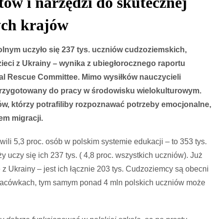
tów i narzędzi do skutecznej
elokulturowe,
ych krajów
e
stem
e
lnym uczyło się 237 tys. uczniów cudzoziemskich,
dąża
eci z Ukrainy – wynika z ubiegłorocznego raportu
nal Rescue Committee. Mimo wysiłków nauczycieli
zwaniami
 przygotowany do pracy w środowisku wielokulturowym.
w, którzy potrafiliby rozpoznawać potrzeby emocjonalne,
em migracji.
i 5,3 proc. osób w polskim systemie edukacji – to 353 tys.
y uczy się ich 237 tys. ( 4,8 proc. wszystkich uczniów). Już
e z Ukrainy – jest ich łącznie 203 tys. Cudzoziemcy są obecni
s. placówkach, tym samym ponad 4 mln polskich uczniów może