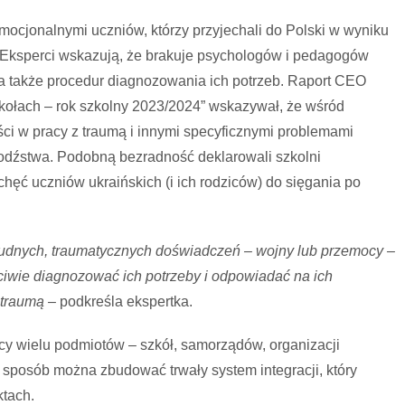
emocjonalnymi uczniów, którzy przyjechali do Polski w wyniku
 Eksperci wskazują, że brakuje psychologów i pedagogów
 a także procedur diagnozowania ich potrzeb. Raport CEO
zkołach – rok szkolny 2023/2024” wskazywał, że wśród
ci w pracy z traumą i innymi specyficznymi problemami
dźstwa. Podobną bezradność deklarowali szkolni
hęć uczniów ukraińskich (i ich rodziców) do sięgania po
 trudnych, traumatycznych doświadczeń – wojny lub przemocy –
ciwie diagnozować ich potrzeby i odpowiadać na ich
 traumą –
podkreśla ekspertka.
y wielu podmiotów – szkół, samorządów, organizacji
 sposób można zbudować trwały system integracji, który
ktach.