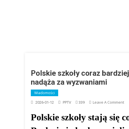
Polskie szkoły coraz bardzie
nadąża za wyzwaniami
Wiadomości
On
Leave A Comment
2026-01-12
PPTV
339
Po
Polskie szkoły stają się 
Sz
Co
Ba