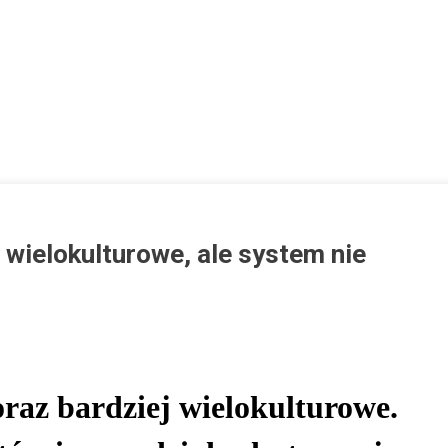
j wielokulturowe, ale system nie
lskie
coraz bardziej wielokulturowe.
koły
raz
rdziej