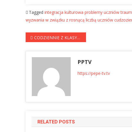
Tagged
integracja kulturowa
problemy uczniów
trau
wyzwania w związku z rosnącą liczbą uczniów cudzoz
Nawigacja
CODZIENNIE Z KLASYKĄ – „LALKA” PRUSA. Odcinek 54. Cała powieść czytana przez Sylwię Płonkę
wpisu
PPTV
https://pepe-tv.tv
RELATED POSTS