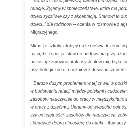
–
Bardzo często pierwszą barierą dla dzieci, że
relacje. Żyjemy w społeczeństwie, które ma podz
dzieci życzliwie czy z akceptacją. Stanowi to duż
dzieci, i dla rodziców
– ocenia w rozmowie z ag
Migracyjnego.
Mimo że szkoły zdobyły duże doświadczenie w p
narzędzi i specjalistów do budowania przyjazn
pozostaje zarówno brak asystentów międzykultur
psychologiczne dla uczniów z doświadczeniem m
–
Bardzo dużym problemem w tej chwili w polskie
w budowaniu relacji między polskimi i cudzoz
zasobów nauczycieli do pracy w międzykulturow
w pracy z dziećmi z Ukrainy od wybuchu pełnos
czy umiejętności, zasobów dla nauczycieli, żeby
i budować dobrą atmosferę do nauki
– tłumaczy