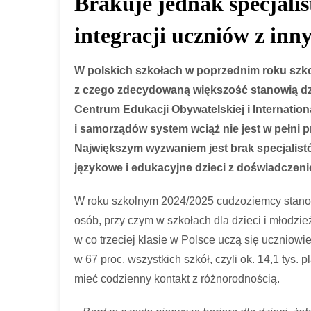
Brakuje jednak specjalis
Wi
integracji uczniów z inn
Al
Sy
Ni
W polskich szkołach w poprzednim roku szko
Na
z czego zdecydowaną większość stanowią dzi
Za
Centrum Edukacji Obywatelskiej i Internatio
Wy
i samorządów system wciąż nie jest w pełni
Największym wyzwaniem jest brak specjalistó
językowe i edukacyjne dzieci z doświadczeni
W roku szkolnym 2024/2025 cudzoziemcy stanowil
osób, przy czym w szkołach dla dzieci i młodzież
w co trzeciej klasie w Polsce uczą się uczniowi
w 67 proc. wszystkich szkół, czyli ok. 14,1 ty
mieć codzienny kontakt z różnorodnością.