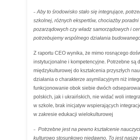
–
Aby to środowisko stało się integrujące, potr
szkolnej, różnych ekspertów, chociażby poradni
pozarządowych czy władz samorządowych i centr
potrzebujemy wspólnego działania budowanego
Z raportu CEO wynika, że mimo rosnącego doświ
instytucjonalne i kompetencyjne. Potrzebne są
międzykulturowej do kształcenia przyszłych na
działania o charakterze asymilacyjnym niż inte
funkcjonowanie obok siebie dwóch odseparowa
polskich, jak i ukraińskich, nie widać woli inte
w szkole, brak inicjatyw wspierających integracj
w zakresie edukacji wielokulturowej
–
Potrzebne jest na pewno kształcenie nauczyci
kulturowo stosunkowo niedawno. To jest nasze do