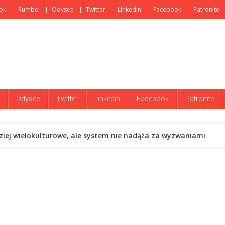
ok
Rumbel
Odysee
Twitter
Linkedin
Facebook
Patronite
Odysee
Twitter
Linkedin
Facebook
Patronite
dziej wielokulturowe, ale system nie nadąża za wyzwaniami