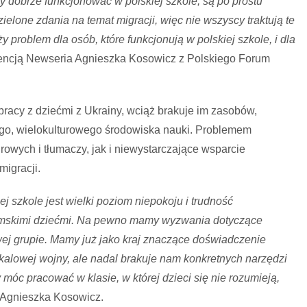
by dobrze funkcjonować w polskiej szkole, są po prostu
ielone zdania na temat migracji, więc nie wszyscy traktują te
y problem dla osób, które funkcjonują w polskiej szkole, i dla
encją Newseria Agnieszka Kosowicz z Polskiego Forum
racy z dziećmi z Ukrainy, wciąż brakuje im zasobów,
ego, wielokulturowego środowiska nauki. Problemem
owych i tłumaczy, jak i niewystarczające wsparcie
igracji.
j szkole jest wielki poziom niepokoju i trudność
iemskimi dziećmi. Na pewno mamy wyzwania dotyczące
ej grupie. Mamy już jako kraj znaczące doświadczenie
kalowej wojny, ale nadal brakuje nam konkretnych narzędzi
 móc pracować w klasie, w której dzieci się nie rozumieją,
 Agnieszka Kosowicz.