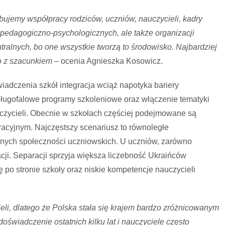
zebujemy współpracy rodziców, uczniów, nauczycieli, kadry
 pedagogiczno-psychologicznych, ale także organizacji
alnych, bo one wszystkie tworzą to środowisko. Najbardziej
 z szacunkiem –
ocenia Agnieszka Kosowicz.
adczenia szkół integracja wciąż napotyka bariery
 długofalowe programy szkoleniowe oraz włączenie tematyki
uczycieli. Obecnie w szkołach częściej podejmowane są
gracyjnym. Najczęstszy scenariusz to równoległe
nych społeczności uczniowskich. U uczniów, zarówno
gracji. Separacji sprzyja większa liczebność Ukraińców
ę po stronie szkoły oraz niskie kompetencje nauczycieli
eli, dlatego że Polska stała się krajem bardzo zróżnicowanym
świadczenie ostatnich kilku lat i nauczyciele często