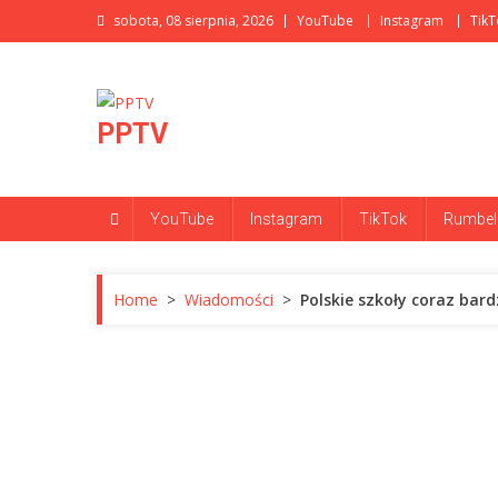
Skip
sobota, 08 sierpnia, 2026
YouTube
Instagram
TikT
to
content
PPTV
YouTube
Instagram
TikTok
Rumbel
Home
>
Wiadomości
>
Polskie szkoły coraz bar