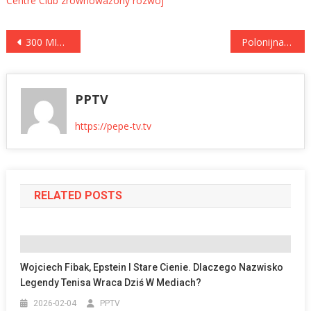
Centre Club
zrównoważony rozwój
Nawigacja
300 MILIONÓW ZŁOTYCH NA POLSKIE INNOWACJE PRZYSZŁOŚCI!
Polonijna Lista Przebojów PP-TV #297. Najlepsze Polskie Hity z Całego Świata #PLP
wpisu
PPTV
https://pepe-tv.tv
RELATED POSTS
Wojciech Fibak, Epstein I Stare Cienie. Dlaczego Nazwisko
Legendy Tenisa Wraca Dziś W Mediach?
2026-02-04
PPTV