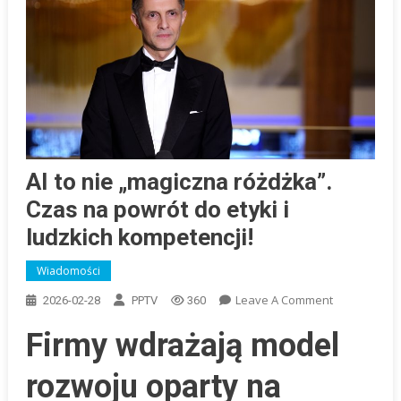
AI to nie „magiczna różdżka”.
Czas na powrót do etyki i
ludzkich kompetencji!
Wiadomości
On
Leave A Comment
2026-02-28
PPTV
360
AI
Firmy wdrażają model
To
Nie
rozwoju oparty na
„magiczna