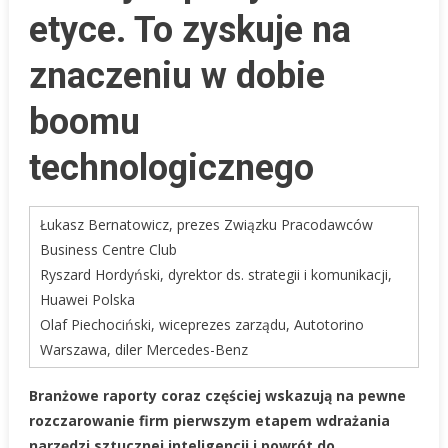
Różdżka”.
etyce. To zyskuje na
Czas
Na
znaczeniu w dobie
Powrót
Do
boomu
Etyki
I
technologicznego
Ludzkich
Kompetencji
Łukasz Bernatowicz, prezes Związku Pracodawców
Business Centre Club
Ryszard Hordyński, dyrektor ds. strategii i komunikacji,
Huawei Polska
Olaf Piechociński, wiceprezes zarządu, Autotorino
Warszawa, diler Mercedes-Benz
Branżowe raporty coraz częściej wskazują na pewne
rozczarowanie firm pierwszym etapem wdrażania
narzędzi sztucznej inteligencji i powrót do