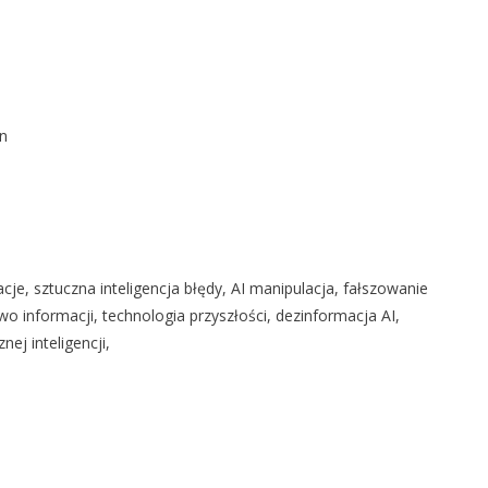
on
je, sztuczna inteligencja błędy, AI manipulacja, fałszowanie
o informacji, technologia przyszłości, dezinformacja AI,
ej inteligencji,