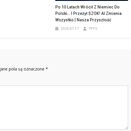
Po 10 Latach Wrócił Z Niemiec Do
Polski… I Przeżył SZOK! AI Zmienia
Wszystko | Nasza Przyszłość
2026-07-17
PPTV
ne pola są oznaczone
*