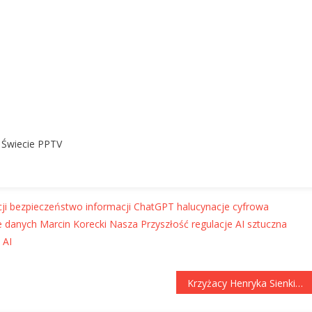
a Świecie PPTV
ji
bezpieczeństwo informacji
ChatGPT halucynacje
cyfrowa
e danych
Marcin Korecki
Nasza Przyszłość
regulacje AI
sztuczna
 AI
Krzyżacy Henryka Sienkiewicza – ZACZYNAMY! Odcinek 1 | Codziennie z Klasyką PPTV