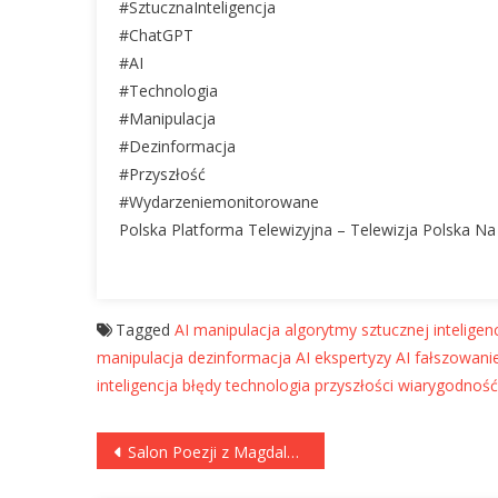
#SztucznaInteligencja
#ChatGPT
#AI
#Technologia
#Manipulacja
#Dezinformacja
#Przyszłość
#Wydarzeniemonitorowane
Polska Platforma Telewizyjna – Telewizja Polska N
Tagged
AI manipulacja
algorytmy sztucznej inteligenc
manipulacja
dezinformacja AI
ekspertyzy AI
fałszowani
inteligencja błędy
technologia przyszłości
wiarygodność
Nawigacja
Salon Poezji z Magdaleną Zawadzką w Ambasadzie RP w Berlinie
wpisu