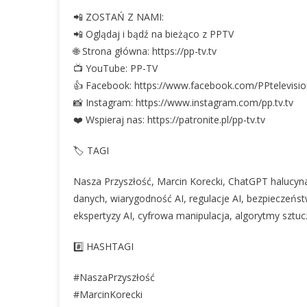
📲 ZOSTAŃ Z NAMI:
📲 Oglądaj i bądź na bieżąco z PPTV
🌐 Strona główna: https://pp-tv.tv
📺 YouTube: PP-TV
👍 Facebook: https://www.facebook.com/PPtelevisi
📸 Instagram: https://www.instagram.com/pp.tv.tv
❤️ Wspieraj nas: https://patronite.pl/pp-tv.tv
🏷 TAGI
Nasza Przyszłość, Marcin Korecki, ChatGPT halucynac
danych, wiarygodność AI, regulacje AI, bezpieczeństw
ekspertyzy AI, cyfrowa manipulacja, algorytmy sztuczn
#️⃣ HASHTAGI
#NaszaPrzyszłość
#MarcinKorecki