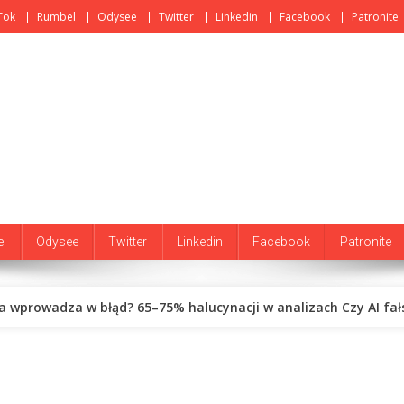
Tok
Rumbel
Odysee
Twitter
Linkedin
Facebook
Patronite
l
Odysee
Twitter
Linkedin
Facebook
Patronite
ja wprowadza w błąd? 65–75% halucynacji w analizach Czy AI fa