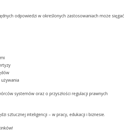
65–
75%
 błędnych odpowiedzi w określonych zastosowaniach może sięgać
Halucynacji
W
Analizach
Czy
AI
Fałszuje
ymi
Dane?
Alarmujące
rtyzy
Wyniki
łędów
Badań
j używania
rców systemów oraz o przyszłości regulacji prawnych
i sztucznej inteligencji – w pracy, edukacji i biznesie.
cinków!