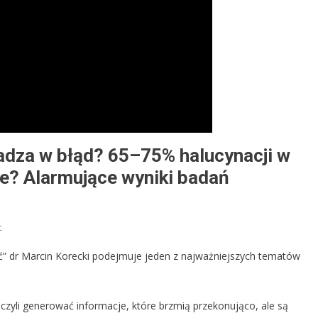
adza w błąd? 65–75% halucynacji w
ne? Alarmujące wyniki badań
On
t
Sztuczna
 dr Marcin Korecki podejmuje jeden z najważniejszych tematów
Inteligencja
Wprowadza
W
zyli generować informacje, które brzmią przekonująco, ale są
Błąd?