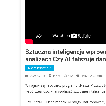
Sztuczna inteligencja wprow
analizach Czy AI fałszuje da
Nasza Przyszłość
Leave A Commen
2026-02-28
PPTV
412
W najnowszym odcinku programu „Nasza Przyszłość”
współczesności: wiarygodność sztucznej inteligencji.
Czy ChatGPT i inne modele AI mogą „halucynować”, c