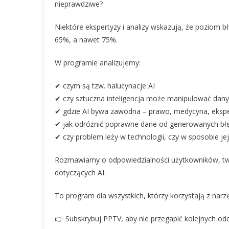
nieprawdziwe?
Niektóre ekspertyzy i analizy wskazują, że poziom
65%, a nawet 75%.
W programie analizujemy:
✔ czym są tzw. halucynacje AI
✔ czy sztuczna inteligencja może manipulować dan
✔ gdzie AI bywa zawodna – prawo, medycyna, ekspe
✔ jak odróżnić poprawne dane od generowanych b
✔ czy problem leży w technologii, czy w sposobie je
Rozmawiamy o odpowiedzialności użytkowników, twó
dotyczących AI.
To program dla wszystkich, którzy korzystają z narzędz
👉 Subskrybuj PPTV, aby nie przegapić kolejnych od