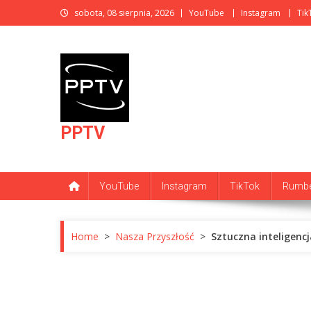
Skip
sobota, 08 sierpnia, 2026
YouTube
Instagram
Tik
to
content
PPTV
YouTube
Instagram
TikTok
Rumbe
Home
>
Nasza Przyszłość
>
Sztuczna inteligenc