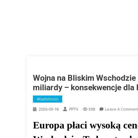
Wojna na Bliskim Wschodzie p
miliardy – konsekwencje dla P
Wiadomości
Leave A Commen
2026-03-18
PPTV
338
Europa płaci wysoką cenę