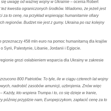
ca się uwagę od ważnej wojny w Ukrainie –
ocenia Robert
st też kwestia ograniczonych środków. Wiadomo, że jeżeli jest
i za to cenę, na przykład wspierając humanitarnie ofiary
ych regionów. Budżet nie jest z gumy. Ukraina po raz kolejny
e przeznaczy 458 mln euro na pomoc humanitarną dla krajów
Syrii, Palestynie, Libanie, Jordanii i Egipcie.
 regionie grozi osłabieniem wsparcia dla Ukrainy w zakresie
rzucono 800 Patriotów. To tyle, ile w ciągu czterech lat wojny
wych, nadrobić zasobów amunicji, uzbrojenia. Znów więc
.
– Każdy, kto wspiera Trumpa i to, co się dzieje w Iranie,
y później przyjdzie nam, Europejczykom, zapłacić cenę za to