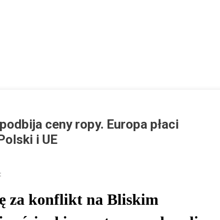
odbija ceny ropy. Europa płaci
olski i UE
On
t
Wojna
 za konflikt na Bliskim
Na
Bliskim
Wschodzie