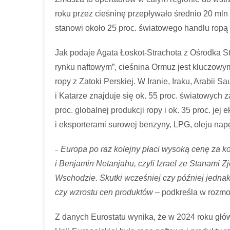
roku przez cieśninę przepływało średnio 20 mln 
stanowi około 25 proc. światowego handlu ropą
Jak podaje Agata Łoskot-Strachota z Ośrodka S
rynku naftowym”, cieśnina Ormuz jest kluczow
ropy z Zatoki Perskiej. W Iranie, Iraku, Arabii
i Katarze znajduje się ok. 55 proc. światowych
proc. globalnej produkcji ropy i ok. 35 proc. j
i eksporterami surowej benzyny, LPG, oleju nap
–
Europa po raz kolejny płaci wysoką cenę za kol
i Benjamin Netanjahu, czyli Izrael ze Stanami Z
Wschodzie. Skutki wcześniej czy później jednak t
czy wzrostu cen produktów
– podkreśla w rozmo
Z danych Eurostatu wynika, że w 2024 roku gł