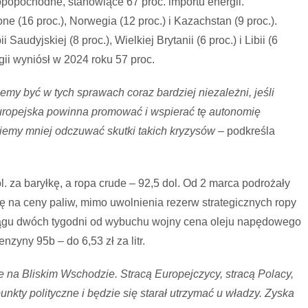
ropopochodne, stanowiące 67 proc. importu energii.
 (16 proc.), Norwegia (12 proc.) i Kazachstan (9 proc.).
udyjskiej (8 proc.), Wielkiej Brytanii (6 proc.) i Libii (6
gii wyniósł w 2024 roku 57 proc.
my być w tych sprawach coraz bardziej niezależni, jeśli
Europejska powinna promować i wspierać tę autonomię
iemy mniej odczuwać skutki takich kryzysów
– podkreśla
l. za baryłkę, a ropa crude – 92,5 dol. Od 2 marca podrożały
ię na ceny paliw, mimo uwolnienia rezerw strategicznych ropy
ciągu dwóch tygodni od wybuchu wojny cena oleju napędowego
nzyny 95b – do 6,53 zł za litr.
ie na Bliskim Wschodzie. Stracą Europejczycy, stracą Polacy,
unkty polityczne i będzie się starał utrzymać u władzy. Zyska