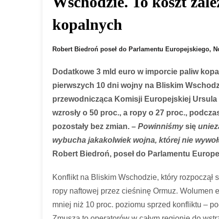
Wschodzie. To koszt zal
kopalnych
Robert Biedroń
poseł do Parlamentu Europejskiego, 
Dodatkowe 3 mld euro w imporcie paliw kopa
pierwszych 10 dni wojny na Bliskim Wschod
przewodnicząca Komisji Europejskiej Ursula 
wzrosły o 50 proc., a ropy o 27 proc., podcza
pozostały bez zmian. –
Powinniśmy
się
uniez
wybucha jakakolwiek wojna, której nie wywo
Robert Biedroń, poseł do Parlamentu Europe
Konflikt na Bliskim Wschodzie, który rozpoczął s
ropy naftowej przez cieśninę Ormuz. Wolumen e
mniej niż 10 proc. poziomu sprzed konfliktu – 
Zmusza to operatorów w całym regionie do wstr