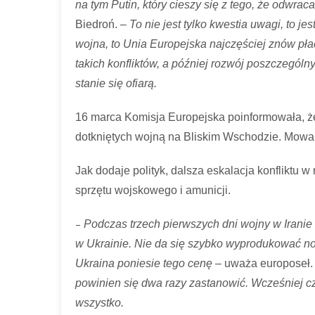
na tym Putin, który cieszy się z tego, że odwra
Biedroń. –
To nie jest tylko kwestia uwagi, to je
wojna, to Unia Europejska najczęściej znów płac
takich konfliktów, a później rozwój poszczególn
stanie się ofiarą.
16 marca Komisja Europejska poinformowała, ż
dotkniętych wojną na Bliskim Wschodzie. Mowa o 
Jak dodaje polityk, dalsza eskalacja konfliktu w
sprzętu wojskowego i amunicji.
–
Podczas trzech pierwszych dni wojny w Iranie z
w Ukrainie. Nie da się szybko wyprodukować no
Ukraina poniesie tego cenę –
uważa europoseł
powinien się dwa razy zastanowić. Wcześniej cz
wszystko.