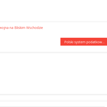
wojna na Bliskim Wschodzie
Polski system podatkowy wśród najbardziej skomplikowanych w OECD. Eksperci apelują o deregulację