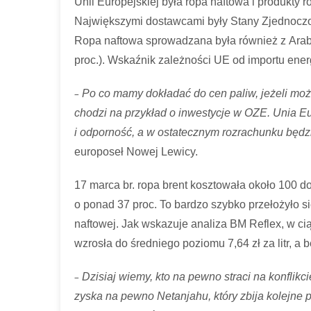
Unii Europejskiej była ropa naftowa i produkty 
Największymi dostawcami były Stany Zjednoczone
Ropa naftowa sprowadzana była również z Arabii Sa
proc.). Wskaźnik zależności UE od importu ener
–
Po co mamy dokładać do cen paliw, jeżeli może
chodzi na przykład o inwestycje w OZE. Unia 
i odporność, a w ostatecznym rozrachunku będz
europoseł Nowej Lewicy.
17 marca br. ropa brent kosztowała około 100 do
o ponad 37 proc. To bardzo szybko przełożyło s
naftowej. Jak wskazuje analiza BM Reflex, w 
wzrosła do średniego poziomu 7,64 zł za litr, a be
–
Dzisiaj wiemy, kto na pewno straci na konflikc
zyska na pewno Netanjahu, który zbija kolejne p