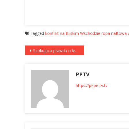
Tagged
konflikt na Bliskim Wschodzie
ropa naftowa
Nawigacja
Szokująca prawda o lekach na odchudzanie! Metabalance i cukrzyca typu 2 – Informator Medyczny
wpisu
PPTV
https://pepe-tv.tv