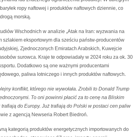
baryłek ropy naftowej i produktów naftowych dziennie, co
 drogą morską.
tudiów Wschodnich w analizie „Atak na Iran: wyzwania na
ym szlakiem eksportowym dla sześciu państw-producentów
 Saudyjskiej, Zjednoczonych Emiratach Arabskich, Kuwejcie
 zasobów surowca. Kraje te odpowiadały w 2024 roku za ok. 30
ej eksportu. Dodatkowo są one ważnymi producentami
ędowego, paliwa lotniczego i innych produktów naftowych.
ejny konflikt, którego nie wywołała. Zrobili to Donald Trump
jednoczonymi. To oni powinni płacić za to cenę na Bliskim
rafiają do Europy. Już trafiają do Polski w postaci cen paliw
wie z agencją Newseria Robert Biedroń.
ówną kategorią produktów energetycznych importowanych do