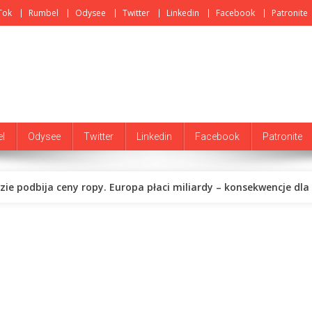
Tok
Rumbel
Odysee
Twitter
Linkedin
Facebook
Patronite
l
Odysee
Twitter
Linkedin
Facebook
Patronite
e podbija ceny ropy. Europa płaci miliardy – konsekwencje dla P