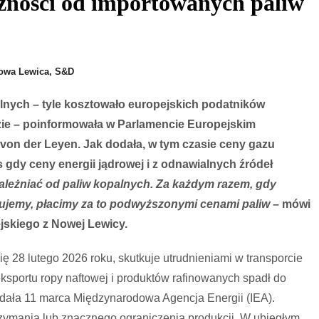
eżności od importowanych paliw
Podbija
Ceny
Ropy.
Europa
Nowa Lewica, S&D
Płaci
Miliardy
lnych – tyle kosztowało europejskich podatników
–
zie – poinformowała w Parlamencie Europejskim
Konsekwencje
von der Leyen. Jak dodała, w tym czasie ceny gazu
Dla
Polski
s gdy ceny energii jądrowej i z odnawialnych źródeł
I
ależniać od paliw kopalnych. Za każdym razem, gdy
UE
łujemy, płacimy za to podwyższonymi cenami paliw –
mówi
jskiego z Nowej Lewicy.
ię 28 lutego 2026 roku, skutkuje utrudnieniami w transporcie
ksportu ropy naftowej i produktów rafinowanych spadł do
podała 11 marca Międzynarodowa Agencja Energii (IEA).
zymania lub znacznego ograniczenia produkcji. W ubiegłym