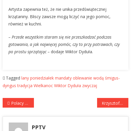
Artysta zapewnia też, że nie unika przedświątecznej
krzątaniny. Bliscy zawsze mogą liczyć na jego pomoc,
również w kuchni.
– Przede wszystkim staram się nie przeszkadzać podczas
gotowania, a jak najwięcej pomóc, czy to przy potrawach, czy
po prostu sprzątając –
dodaje Wiktor Dyduła.
Tagged
lany poniedziałek
mandaty
oblewanie wodą
śmigus-
dyngus
tradycja
Wielkanoc
Wiktor Dyduła
zwyczaj
Nawigacja
Polacy coraz chętniej kupują dzikiego łososia.
Krzysztof Skórzyński: W Wielkanoc wciskam hamulec i świat wokół mnie na chwilę zwalnia
wpisu
PPTV