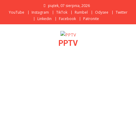
Skip
piątek, 07 sierpnia, 2026
to
YouTube
Instagram
TikTok
Rumbel
Odysee
Twitter
content
Linkedin
Facebook
Patronite
PPTV