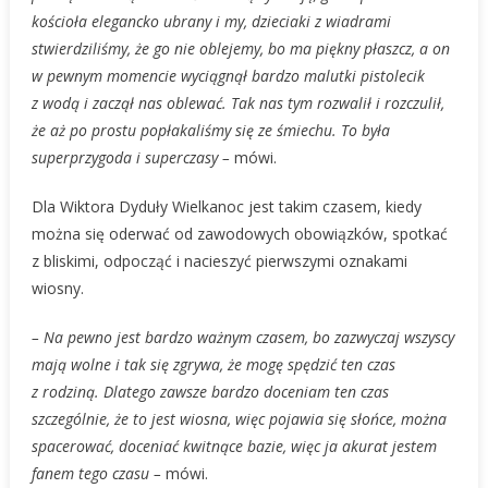
kościoła elegancko ubrany i my, dzieciaki z wiadrami
stwierdziliśmy, że go nie oblejemy, bo ma piękny płaszcz, a on
w pewnym momencie wyciągnął bardzo malutki pistolecik
z wodą i zaczął nas oblewać. Tak nas tym rozwalił i rozczulił,
że aż po prostu popłakaliśmy się ze śmiechu. To była
superprzygoda i superczasy –
mówi.
Dla Wiktora Dyduły Wielkanoc jest takim czasem, kiedy
można się oderwać od zawodowych obowiązków, spotkać
z bliskimi, odpocząć i nacieszyć pierwszymi oznakami
wiosny.
– Na pewno jest bardzo ważnym czasem, bo zazwyczaj wszyscy
mają wolne i tak się zgrywa, że mogę spędzić ten czas
z rodziną. Dlatego zawsze bardzo doceniam ten czas
szczególnie, że to jest wiosna, więc pojawia się słońce, można
spacerować, doceniać kwitnące bazie, więc ja akurat jestem
fanem tego czasu –
mówi.