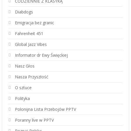
CODZIENNIE Z KLASYKĄ
Diabdogs
Emigracja bez granic
Fahrenheit 451
Global Jazz Vibes
Informator dr Ewy Święckiej
Nasz Głos
Nasza Przyszłość
O sztuce
Polityka
Polonijna Lista Przebojów PPTV
Poranny live w PPTV
Poznaj Polskę