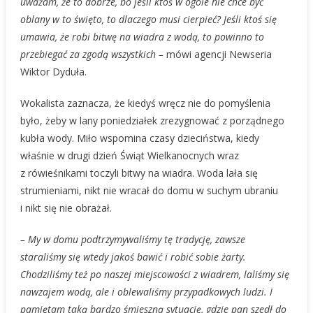
uważam, że to dobrze, bo jeśli ktoś w ogóle nie chce być
oblany w to święto, to dlaczego musi cierpieć? Jeśli ktoś się
umawia, że robi bitwę na wiadra z wodą, to powinno to
przebiegać za zgodą wszystkich –
mówi agencji Newseria
Wiktor Dyduła.
Wokalista zaznacza, że kiedyś wręcz nie do pomyślenia
było, żeby w lany poniedziałek zrezygnować z porządnego
kubła wody. Miło wspomina czasy dzieciństwa, kiedy
właśnie w drugi dzień Świąt Wielkanocnych wraz
z rówieśnikami toczyli bitwy na wiadra. Woda lała się
strumieniami, nikt nie wracał do domu w suchym ubraniu
i nikt się nie obrażał.
– My w domu podtrzymywaliśmy tę tradycję, zawsze
staraliśmy się wtedy jakoś bawić i robić sobie żarty.
Chodziliśmy też po naszej miejscowości z wiadrem, laliśmy się
nawzajem wodą, ale i oblewaliśmy przypadkowych ludzi. I
pamiętam taką bardzo śmieszną sytuację, gdzie pan szedł do