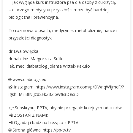
– jak wygląda kurs instruktora psa dla osoby z cukrzycą,
– dlaczego medycyna przyszłości może być bardziej
biologiczna i prewencyjna.
To rozmowa o psach, medycynie, metabolizmie, nauce i
przyszłości diagnostyki.
dr Ewa Święcka
dr hab. inż. Małgorzata Sulik
lek. med. diabetolog Jolanta Wittek-Pakuło
🌐 www.diabdogs.eu
📸 Instagram: https://www.instagram.com/p/DWrlqWIjmcF/?
igsh=MTBlNjJzd2FkZ3Zlbw%3D%3D
👉 Subskrybuj PPTV, aby nie przegapić kolejnych odcinków!
📲 ZOSTAŃ Z NAMI:
📲 Oglądaj i bądź na bieżąco z PPTV
🌐 Strona główna: https://pp-tv.tv