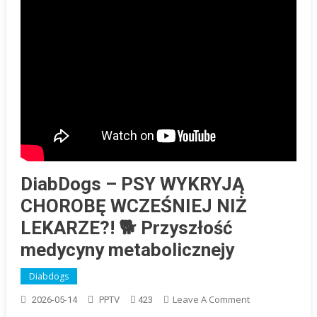
DiabDogs – PSY WYKRYJĄ
CHOROBĘ WCZEŚNIEJ NIŻ
LEKARZE?! 🐕 Przyszłość
medycyny metabolicznejy
Diabdogs
On
Leave A Comment
2026-05-14
PPTV
423
DiabDogs