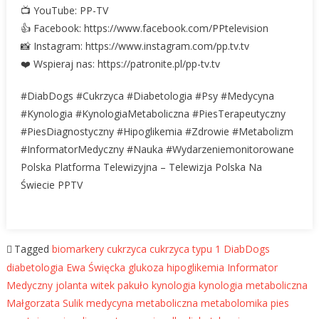
📺 YouTube: PP-TV
👍 Facebook: https://www.facebook.com/PPtelevision
📸 Instagram: https://www.instagram.com/pp.tv.tv
❤️ Wspieraj nas: https://patronite.pl/pp-tv.tv
#DiabDogs #Cukrzyca #Diabetologia #Psy #Medycyna
#Kynologia #KynologiaMetaboliczna #PiesTerapeutyczny
#PiesDiagnostyczny #Hipoglikemia #Zdrowie #Metabolizm
#InformatorMedyczny #Nauka #Wydarzeniemonitorowane
Polska Platforma Telewizyjna – Telewizja Polska Na
Świecie PPTV
Tagged
biomarkery
cukrzyca
cukrzyca typu 1
DiabDogs
diabetologia
Ewa Święcka
glukoza
hipoglikemia
Informator
Medyczny
jolanta witek pakuło
kynologia
kynologia metaboliczna
Małgorzata Sulik
medycyna metaboliczna
metabolomika
pies