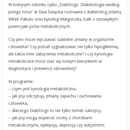
W kolejnym odcinku cyklu „DiabDogs. Diabetologia według
–
psiego nosa” dr Ewa Święcka rozmawia z diabetolog Jolantą
PSY
Witek-Pakuło oraz kynolog Małgorzatą Sulik o niezwykłym
WYKRYJĄ
CHOROBĘ
potencjale psów metabolicznych.
WCZEŚNIEJ
Czy pies może wyczuwać subtelne zmiany w organizmie
NIŻ
LEKARZE?!
człowieka? Czy potrafi sygnalizować nie tylko hipoglikemię,
🐕
ale także inne zaburzenia metaboliczne? I czy kynologia
Przyszłość
metaboliczna może stać się nowym kierunkiem w
Medycyny
diagnostyce i prewencji zdrowotnej?
Metabolicznejy
W programie:
– czym jest kynologia metaboliczna,
– jak psy odczytują zmiany zapachu i zachowania
człowieka,
– dlaczego DiabDogs to nie tylko temat cukrzycy,
– jak psy mogą wspierać osoby z chorobami
metabolicznymi, epilepsją, depresją czy autyzmem,