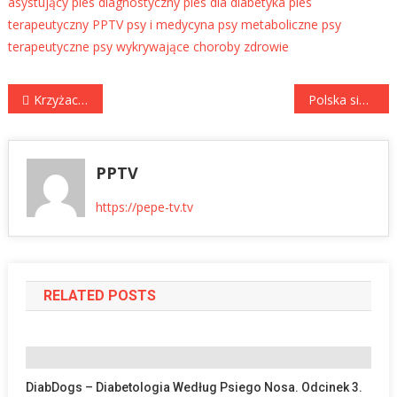
asystujący
pies diagnostyczny
pies dla diabetyka
pies
terapeutyczny
PPTV
psy i medycyna
psy metaboliczne
psy
terapeutyczne
psy wykrywające choroby
zdrowie
Nawigacja
Krzyżacy – Odcinek 35. Tom II, rozdział XXXV. Henryk Sienkiewicz. Codziennie z Klasyką PPTV
Polska sięga po miliardy na obronność. SAFE ma wzmocnić krajowy przemysł i otworzyć drogę do eksportu
wpisu
PPTV
https://pepe-tv.tv
RELATED POSTS
DiabDogs – Diabetologia Według Psiego Nosa. Odcinek 3.