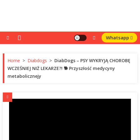
Whatsapp
Home
>
Diabdogs
>
DiabDogs – PSY WYKRYJĄ CHOROBĘ
WCZEŚNIEJ NIŻ LEKARZE?! 🐕 Przyszłość medycyny
metabolicznejy