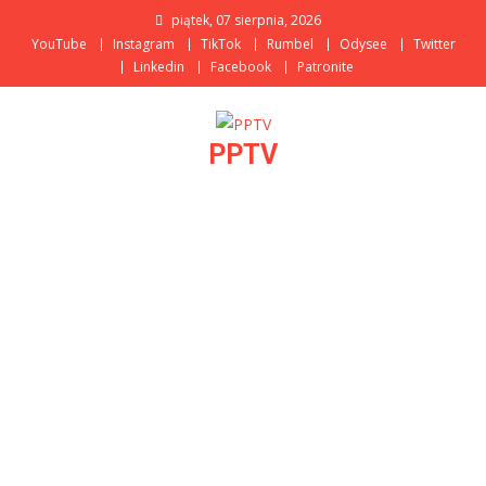
Skip
piątek, 07 sierpnia, 2026
to
YouTube
Instagram
TikTok
Rumbel
Odysee
Twitter
content
Linkedin
Facebook
Patronite
PPTV