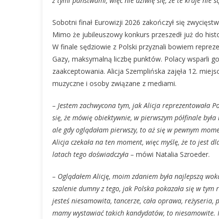
z tymi państwami, więc nie dziwię się, że te kraje nie
Sobotni finał Eurowizji 2026 zakończył się zwycięst
Mimo że jubileuszowy konkurs przeszedł już do hist
W finale sędziowie z Polski przyznali bowiem reprez
Gazy, maksymalną liczbę punktów. Polacy wsparli go 
zaakceptowania. Alicja Szemplińska zajęła 12. miej
muzyczne i osoby związane z mediami.
– Jestem zachwycona tym, jak Alicja reprezentowała Po
się, że mówię obiektywnie, w pierwszym półfinale była 
ale gdy oglądałam pierwszy, to aż się w pewnym momen
Alicja czekała na ten moment, więc myślę, że to jest dl
latach tego doświadczyła –
mówi Natalia Szroeder.
– Oglądałem Alicję, moim zdaniem była najlepszą wokal
szalenie dumny z tego, jak Polska pokazała się w tym r
jesteś niesamowita, tancerze, cała oprawa, reżyseria, 
mamy
wystawiać
takich
kandydatów, to niesamowite. Nie