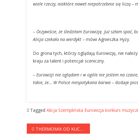
wiele rzeczy, niektóre nawet niepotrzebnie się liczą –
m
– Oczywiście, że śledziłam Eurowizję. Już szłam spać, 
Alicja czekała na werdykt –
mówi Agnieszka Hyży.
Do grona tych, którzy oglądają Eurowizję, nie nale
kraju za talent i potencjał sceniczny.
– Eurowizji nie oglądam i w ogóle nie jestem na czasie
takie, że… W Polsce niespotykana barwa –
dodaje pios
Tagged
Alicja Szemplińska
Eurowizja
konkurs muzycz
Nawigacja
THERMOMIX OD KUCHNI! 🍲 Szokujące Fakty, O Których Nie Miałeś Pojęcia! . PP-TV Select
wpisu