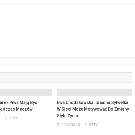
arek Piwa Mają Być
Ewa Chodakowska: Idealna Sylwetka
Podczas Meczów
W Sieci Może Motywować Do Zmiany
Stylu Życia
2
PPTV
2026-03-13
PPTV