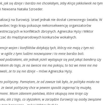
, jak się dzieje i
bardzo
nie chciałabym, żeby Alicja jakkolwiek na tym
 Newseria Natalia Szroeder.
izacji na Eurowizji. Izrael jednak nie dostał czerwonego światła. W
 wobec tego kraju pokazuje niekonsekwencję organizatorów
tniczących w konfliktach zbrojnych. Agnieszka Hyży i Wiktor
raczać do międzynarodowych konkursów wokalnych.
cje wojen i konfliktów dotykają tych, którzy nie mają z tym nic
e w ogóle z tymi ludźmi niezwiązane i to mnie bardzo boli.
d podziałami, ale jednak jeżeli występuje się pod jakąś banderą czy
ynkiem do tego, że na świecie nie ma pokoju, to też we mnie nie ma
li, że to się nie dzieje –
mówi Agnieszka Hyży.
dzo polityczny. Pamiętam, że od zawsze tak było, że polityka miała na
, że świat polityczny chce w pewien sposób zagarnąć tę muzykę,
 zmieni. Moim zdaniem państwa, które okupują inne kraje czy
ału, ale z tego, co słyszałem, w zarządzie Eurowizji są osoby związane