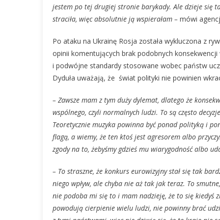
jestem po tej drugiej stronie barykady. Ale dzieje się tak
straciła, więc absolutnie ją wspierałam –
mówi agencji
Po ataku na Ukrainę Rosja została wykluczona z rywal
opinii komentujących brak podobnych konsekwencji
i podwójne standardy stosowane wobec państw uczes
Dyduła uważają, że świat polityki nie powinien wk
– Zawsze mam z tym duży dylemat, dlatego że konsekwen
wspólnego, czyli normalnych ludzi. To są często decyzj
Teoretycznie muzyka powinna być ponad polityką i pona
flagą, a wiemy, że ten ktoś jest agresorem albo przycz
zgody na to, żebyśmy gdzieś mu wiarygodność albo udawa
– To straszne, że konkurs eurowizyjny stał się tak bar
niego wpływ, ale chyba nie aż tak jak teraz. To smutne
nie podoba mi się to i mam nadzieję, że to się kiedyś
powodują cierpienie wielu ludzi, nie powinny brać udzi