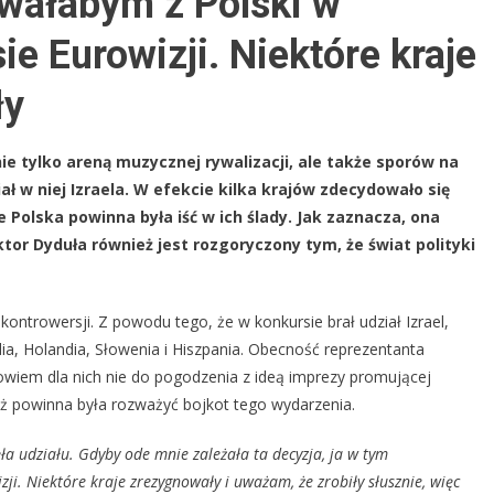
owałabym z Polski w
urowizji
e Eurowizji. Niektóre kraje
026.
Nie
ły
ystartowałabym
olski”
nie tylko areną muzycznej rywalizacji, ale także sporów na
ał w niej Izraela. W efekcie kilka krajów zdecydowało się
 Polska powinna była iść w ich ślady. Jak zaznacza, ona
iktor Dyduła również jest rozgoryczony tym, że świat polityki
 kontrowersji. Z powodu tego, że w konkursie brał udział Izrael,
andia, Holandia, Słowenia i Hiszpania. Obecność reprezentanta
wiem dla nich nie do pogodzenia z ideą imprezy promującej
też powinna była rozważyć bojkot tego wydarzenia.
ła udziału. Gdyby ode mnie zależała ta decyzja, ja
w tym
i. Niektóre kraje zrezygnowały i uważam, że zrobiły słusznie, więc