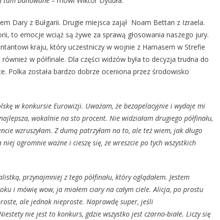
 są tam banowane –
mówi Wiktor Dyduła.
wem Dary z Bułgarii. Drugie miejsca zajął Noam Bettan z Izraela.
orii, to emocje wciąż są żywe za sprawą głosowania naszego jury.
entantowi kraju, który uczestniczy w wojnie z Hamasem w Strefie
również w półfinale. Dla części widzów była to decyzja trudna do
sce. Polka została bardzo dobrze oceniona przez środowisko
lskę w konkursie Eurowizji. Uważam, że bezapelacyjnie i wydaje mi
najlepsza, wokalnie na sto procent. Nie widziałam drugiego półfinału,
cie wzruszyłam. Z dumą patrzyłam na to, ale też wiem, jak długo
a niej ogromnie ważne i cieszę się, że wreszcie po tych wszystkich
istką, przynajmniej z tego półfinału, który oglądałem. Jestem
oku i mówię wow, ja miałem ciary na całym ciele. Alicja, po prostu
proste, ale jednak nieproste. Naprawdę super, jeśli
stety nie jest to konkurs, gdzie wszystko jest czarno-białe. Liczy się