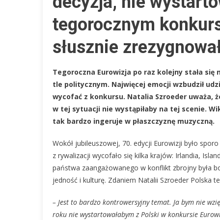
decyzja, nie wystart
E
tegorocznym konkursi
2
„
słusznie zrezygnowa
W
Z
P
Tegoroczna Eurowizja po raz kolejny stała się 
tle politycznym. Najwięcej emocji wzbudził udzi
wycofać z konkursu. Natalia Szroeder uważa, że
w tej sytuacji nie wystąpiłaby na tej scenie. W
tak bardzo ingeruje w płaszczyznę muzyczną.
Wokół jubileuszowej, 70. edycji Eurowizji było sporo
z rywalizacji wycofało się kilka krajów: Irlandia, Isl
państwa zaangażowanego w konflikt zbrojny była bo
jedność i kulturę. Zdaniem Natalii Szroeder Polska 
– Jest to bardzo kontrowersyjny temat. Ja bym nie wzię
roku
nie wystartowałabym z Polski w konkursie Eurowizj