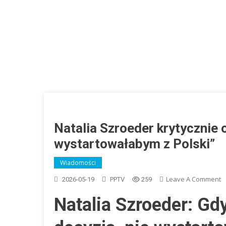
Natalia Szroeder krytycznie o
wystartowałabym z Polski”
Wiadomości
O
Leave A Comment
2026-05-19
PPTV
259
N
Natalia Szroeder: Gd
S
K
O