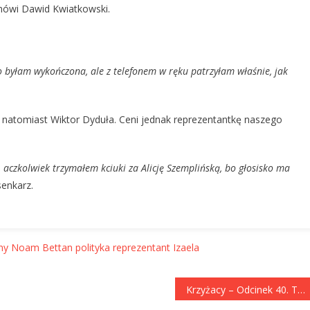
ówi Dawid Kwiatkowski.
bo byłam wykończona, ale z telefonem w ręku patrzyłam właśnie, jak
ży natomiast Wiktor Dyduła. Ceni jednak reprezentantkę naszego
, aczkolwiek trzymałem kciuki za Alicję Szemplińską, bo głosisko ma
enkarz.
ny
Noam Bettan
polityka
reprezentant Izaela
Krzyżacy – Odcinek 40. Tom II, rozdział XXXX. Henryk Sienkiewicz. Codziennie z Klasyką PPTV