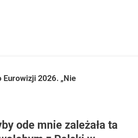
 Eurowizji 2026. „Nie
n
atalia
yby ode mnie zależała ta
zroeder
rytycznie