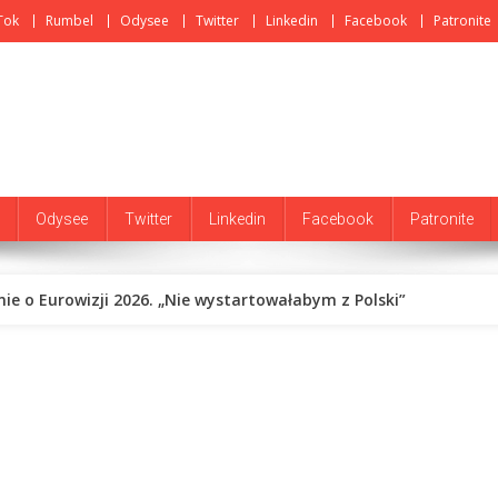
Tok
Rumbel
Odysee
Twitter
Linkedin
Facebook
Patronite
Odysee
Twitter
Linkedin
Facebook
Patronite
nie o Eurowizji 2026. „Nie wystartowałabym z Polski”