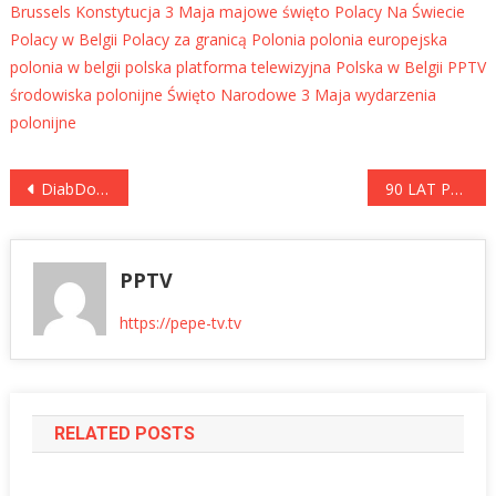
Brussels
Konstytucja 3 Maja
majowe święto
Polacy Na Świecie
Polacy w Belgii
Polacy za granicą
Polonia
polonia europejska
polonia w belgii
polska platforma telewizyjna
Polska w Belgii
PPTV
środowiska polonijne
Święto Narodowe 3 Maja
wydarzenia
polonijne
Nawigacja
DiabDogs® – Kynologia Metaboliczna – Nowa Dziedzina, Nowe Zadania
90 LAT POLSKI W SERCU PARYŻA! Szokująca historia Hôtel de Monaco. Chopin i Sikorski w jednym miejscu
wpisu
PPTV
https://pepe-tv.tv
RELATED POSTS