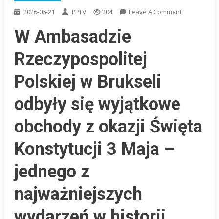
On
Leave A Comment
2026-05-21
PPTV
204
Uroczyste
W Ambasadzie
Obchody
Święta
Rzeczypospolitej
Konstytucji
3
Polskiej w Brukseli
Maja
W
odbyły się wyjątkowe
Ambasadzie
RP
obchody z okazji Święta
W
Brukseli
Konstytucji 3 Maja –
jednego z
najważniejszych
wydarzeń w historii