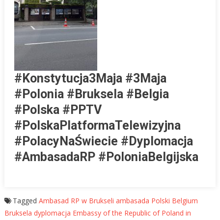
#Konstytucja3Maja #3Maja
#Polonia #Bruksela #Belgia
#Polska #PPTV
#PolskaPlatformaTelewizyjna
#PolacyNaŚwiecie #Dyplomacja
#AmbasadaRP #PoloniaBelgijska
Tagged
Ambasad RP w Brukseli
ambasada Polski
Belgium
Bruksela
dyplomacja
Embassy of the Republic of Poland in