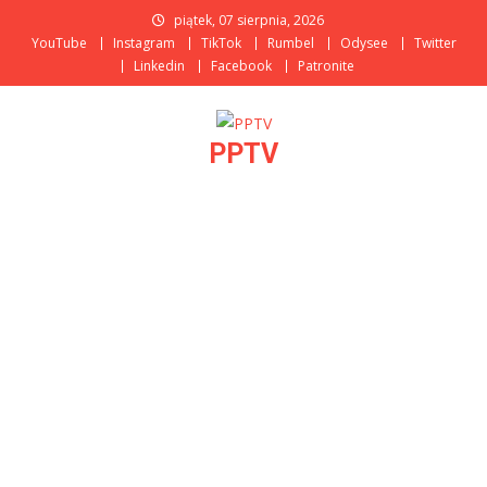
Skip
piątek, 07 sierpnia, 2026
to
YouTube
Instagram
TikTok
Rumbel
Odysee
Twitter
content
Linkedin
Facebook
Patronite
PPTV