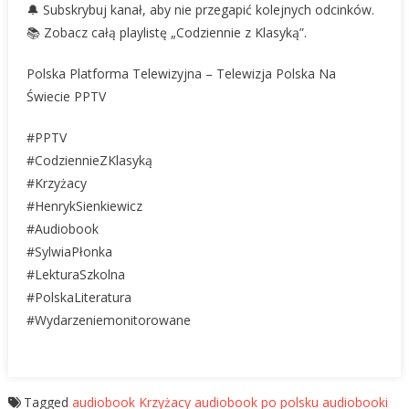
🔔 Subskrybuj kanał, aby nie przegapić kolejnych odcinków.
📚 Zobacz całą playlistę „Codziennie z Klasyką”.
Polska Platforma Telewizyjna – Telewizja Polska Na
Świecie PPTV
#PPTV
#CodziennieZKlasyką
#Krzyżacy
#HenrykSienkiewicz
#Audiobook
#SylwiaPłonka
#LekturaSzkolna
#PolskaLiteratura
#Wydarzeniemonitorowane
Tagged
audiobook Krzyżacy
audiobook po polsku
audiobooki