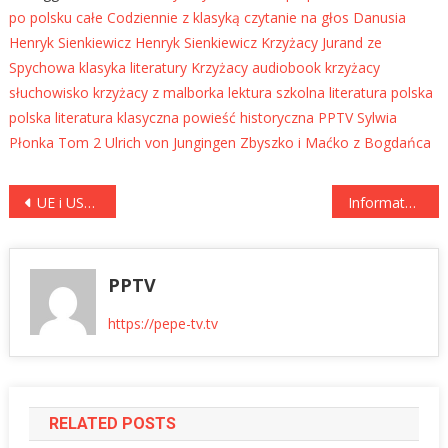
po polsku całe
Codziennie z klasyką
czytanie na głos
Danusia
Henryk Sienkiewicz
Henryk Sienkiewicz Krzyżacy
Jurand ze
Spychowa
klasyka literatury
Krzyżacy audiobook
krzyżacy
słuchowisko
krzyżacy z malborka
lektura szkolna
literatura polska
polska literatura klasyczna
powieść historyczna
PPTV
Sylwia
Płonka
Tom 2
Ulrich von Jungingen
Zbyszko i Maćko z Bogdańca
Nawigacja
UE i USA coraz bliższe wdrożenia porozumienia handlowego. W czerwcu możliwe rozstrzygnięcia
Informator Medyczny – Masaż Brazylijski: niezwykłe korzyści dla zdrowia i ciała | Marta Wiciejowska
wpisu
PPTV
https://pepe-tv.tv
RELATED POSTS