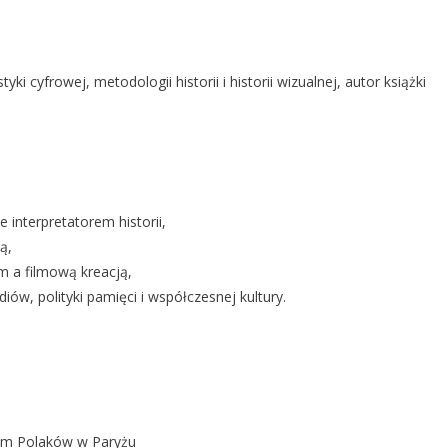
ki cyfrowej, metodologii historii i historii wizualnej, autor książki
 interpretatorem historii,
ą,
m a filmową kreacją,
w, polityki pamięci i współczesnej kultury.
iem Polaków w Paryżu