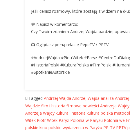
Jeśli cenisz rozmowy, które zostają z widzem na dłuż
💬 Napisz w komentarzu:
Czy Twoim zdaniem Andrzej Wajda bardziej opowiadał
📺 Oglądasz pełną relację PepeTV / PPTV.
#AndrzejWajda #PiotrWitek #Paryż #CentreDuDialog
#HistoriaPolski #KulturaPolska #FilmPolski #Huma
#SpotkanieAutorskie
Tagged
Andrzej Wajda
Andrzej Wajda analiza
Andrzej
Wajdzie
film i historia
filmowe powieści Andrzeja Wajdy
Andrzeja Wajdy
kultura i historia
kultura polska
metodolo
Witek
Piotr Witek Paryż
Polonia w Paryżu
Polonia we Fr
polskie kino
polskie wydarzenia w Paryżu
PP-TV
PPTV
p