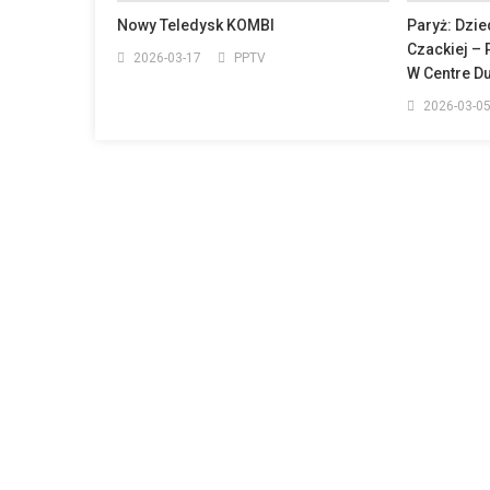
Nowy Teledysk KOMBI
Paryż: Dzie
Czackiej – 
2026-03-17
PPTV
W Centre Du
2026-03-0