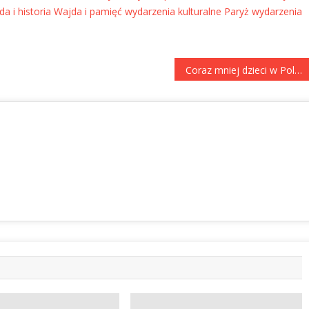
a i historia
Wajda i pamięć
wydarzenia kulturalne Paryż
wydarzenia
Coraz mniej dzieci w Polsce. Miasta zamykają żłobki i przedszkola, wkrótce mogą zniknąć także szkoły