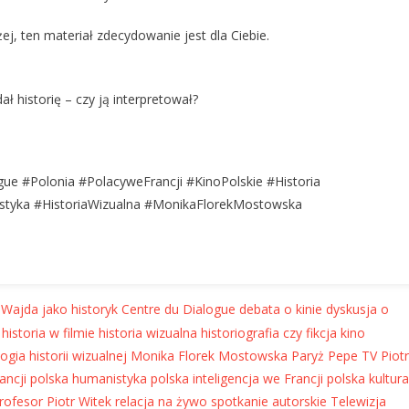
ej, ten materiał zdecydowanie jest dla Ciebie.
 historię – czy ją interpretował?
ue #Polonia #PolacyweFrancji #KinoPolskie #Historia
nistyka #HistoriaWizualna #MonikaFlorekMostowska
 Wajda jako historyk
Centre du Dialogue
debata o kinie
dyskusja o
historia w filmie
historia wizualna
historiografia czy fikcja
kino
gia historii wizualnej
Monika Florek Mostowska
Paryż
Pepe TV
Piotr
ancji
polska humanistyka
polska inteligencja we Francji
polska kultura
rofesor Piotr Witek
relacja na żywo
spotkanie autorskie
Telewizja