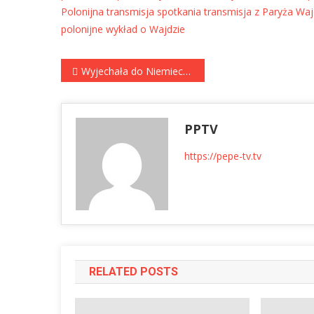
Polonijna
transmisja spotkania
transmisja z Paryża
Wajd
polonijne
wykład o Wajdzie
Nawigacja
Wyjechała do Niemiec i dziś promuje tam polską chemię! Ewa Syta o emigracji, stereotypach i sukcesie
wpisu
PPTV
https://pepe-tv.tv
RELATED POSTS