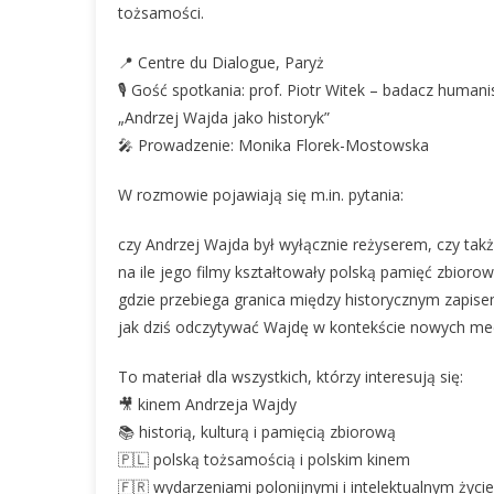
tożsamości.
📍 Centre du Dialogue, Paryż
🎙 Gość spotkania: prof. Piotr Witek – badacz humanisty
„Andrzej Wajda jako historyk”
🎤 Prowadzenie: Monika Florek-Mostowska
W rozmowie pojawiają się m.in. pytania:
czy Andrzej Wajda był wyłącznie reżyserem, czy także
na ile jego filmy kształtowały polską pamięć zbiorow
gdzie przebiega granica między historycznym zapise
jak dziś odczytywać Wajdę w kontekście nowych medió
To materiał dla wszystkich, którzy interesują się:
🎥 kinem Andrzeja Wajdy
📚 historią, kulturą i pamięcią zbiorową
🇵🇱 polską tożsamością i polskim kinem
🇫🇷 wydarzeniami polonijnymi i intelektualnym życ