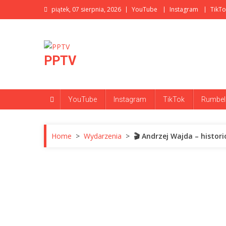
Skip
piątek, 07 sierpnia, 2026
YouTube
Instagram
TikTo
to
content
PPTV
YouTube
Instagram
TikTok
Rumbel
Home
>
Wydarzenia
>
🎬 Andrzej Wajda – histor