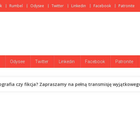
k
Rumbel
Odysee
Twitter
Linkedin
Facebook
Patronite
Odysee
Twitter
Linkedin
Facebook
Patronite
iografia czy fikcja? Zapraszamy na pełną transmisję wyjątkoweg