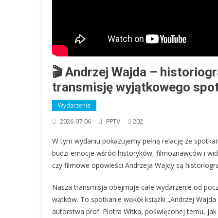
🎬 Andrzej Wajda – historiog
transmisję wyjątkowego spot
Wydarzenia
2026-07-06
PPTV
202
W tym wydaniu pokazujemy pełną relację ze spotkan
budzi emocje wśród historyków, filmoznawców i wi
czy filmowe opowieści Andrzeja Wajdy są historiograf
Nasza transmisja obejmuje całe wydarzenie od pocz
wątków. To spotkanie wokół książki „Andrzej Wajda j
autorstwa prof. Piotra Witka, poświęconej temu, jak 