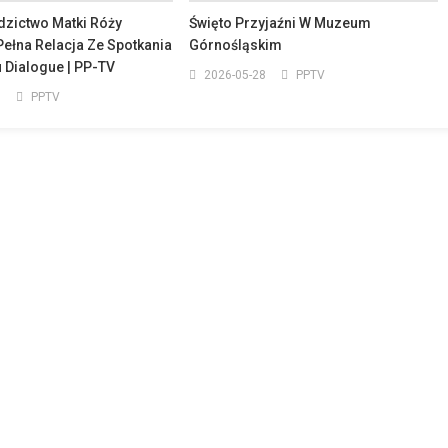
dzictwo Matki Róży
Święto Przyjaźni W Muzeum
Pełna Relacja Ze Spotkania
Górnośląskim
 Dialogue | PP-TV
2026-05-28
PPTV
5
PPTV