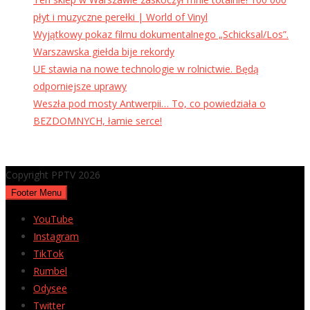
płyt i muzyczne perełki | World of Vinyl
Wyjątkowy pokaz filmu dokumentalnego „Schicksal/Los”.
Warszawska giełda bije rekordy
UE stawia na nowe technologie w rolnictwie. Będą
odporniejsze uprawy
Weszła pod mosty Antwerpii… To, co powiedziała o
BEZDOMNYCH, łamie serce!
Copyright PPTV 2026
Footer Menu
YouTube
Instagram
TikTok
Rumbel
Odysee
Twitter