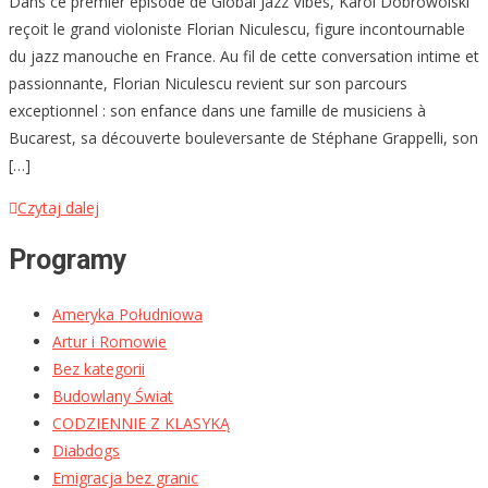
Dans ce premier épisode de Global Jazz Vibes, Karol Dobrowolski
reçoit le grand violoniste Florian Niculescu, figure incontournable
du jazz manouche en France. Au fil de cette conversation intime et
passionnante, Florian Niculescu revient sur son parcours
exceptionnel : son enfance dans une famille de musiciens à
Bucarest, sa découverte bouleversante de Stéphane Grappelli, son
[…]
Czytaj dalej
Programy
Ameryka Południowa
Artur i Romowie
Bez kategorii
Budowlany Świat
CODZIENNIE Z KLASYKĄ
Diabdogs
Emigracja bez granic