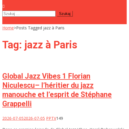
Szukaj:
Whatsapp
Home
>
Posts Tagged jazz à Paris
Tag:
jazz à Paris
Global Jazz Vibes 1 Florian
Niculescu– l’héritier du jazz
manouche et l’esprit de Stéphane
Grappelli
2026-07-05
2026-07-05
PPTV
149