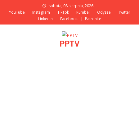
Skip
sobota, 08 sierpnia, 2026
to
YouTube
Instagram
TikTok
Rumbel
Odysee
Twitter
content
Linkedin
Facebook
Patronite
PPTV