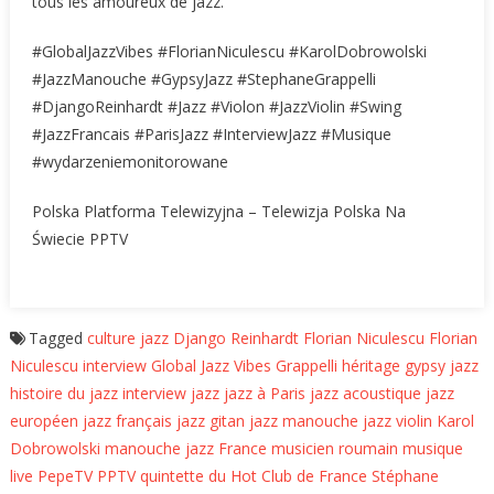
tous les amoureux de jazz.
#GlobalJazzVibes #FlorianNiculescu #KarolDobrowolski
#JazzManouche #GypsyJazz #StephaneGrappelli
#DjangoReinhardt #Jazz #Violon #JazzViolin #Swing
#JazzFrancais #ParisJazz #InterviewJazz #Musique
#wydarzeniemonitorowane
Polska Platforma Telewizyjna – Telewizja Polska Na
Świecie PPTV
Tagged
culture jazz
Django Reinhardt
Florian Niculescu
Florian
Niculescu interview
Global Jazz Vibes
Grappelli héritage
gypsy jazz
histoire du jazz
interview jazz
jazz à Paris
jazz acoustique
jazz
européen
jazz français
jazz gitan
jazz manouche
jazz violin
Karol
Dobrowolski
manouche jazz France
musicien roumain
musique
live
PepeTV
PPTV
quintette du Hot Club de France
Stéphane