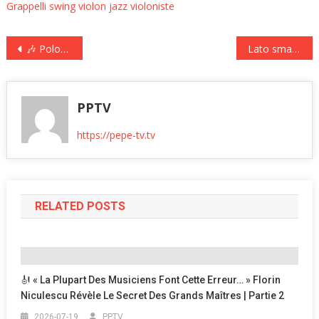
Grappelli
swing
violon jazz
violoniste
Nawigacja
🎶 Polonijna Lista Przebojów PP-TV – Notowanie 315! Głosuj na największe hity Polonii!
Lato smakuje jeszcze lepiej z lodami Grycan!
wpisu
PPTV
https://pepe-tv.tv
RELATED POSTS
🎻 « La Plupart Des Musiciens Font Cette Erreur… » Florin
Niculescu Révèle Le Secret Des Grands Maîtres | Partie 2
2026-07-19
PPTV