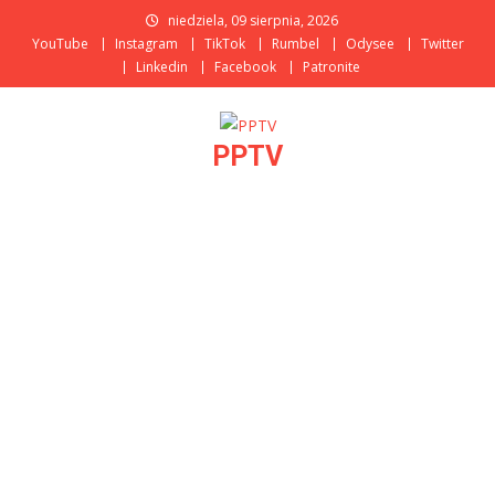
Skip
niedziela, 09 sierpnia, 2026
to
YouTube
Instagram
TikTok
Rumbel
Odysee
Twitter
content
Linkedin
Facebook
Patronite
PPTV