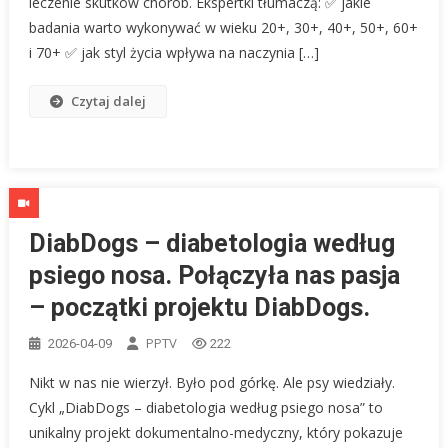
leczenie skutków chorób. Ekspertki tłumaczą: ✅ jakie
badania warto wykonywać w wieku 20+, 30+, 40+, 50+, 60+
i 70+ ✅ jak styl życia wpływa na naczynia […]
Czytaj dalej
DiabDogs – diabetologia według
psiego nosa. Połączyła nas pasja
– początki projektu DiabDogs.
PPTV
2026-04-09
222
Nikt w nas nie wierzył. Było pod górkę. Ale psy wiedziały.
Cykl „DiabDogs – diabetologia według psiego nosa” to
unikalny projekt dokumentalno-medyczny, który pokazuje