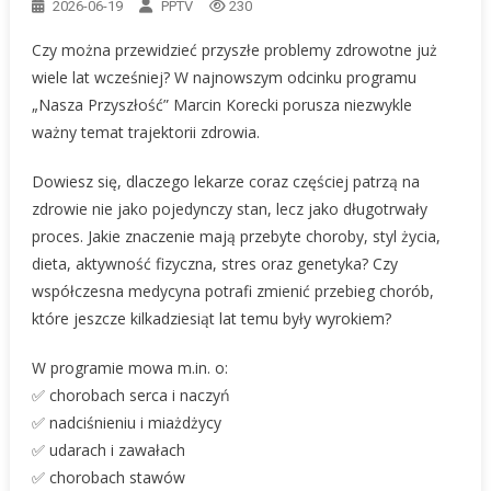
2026-06-19
PPTV
230
Czy można przewidzieć przyszłe problemy zdrowotne już
wiele lat wcześniej? W najnowszym odcinku programu
„Nasza Przyszłość” Marcin Korecki porusza niezwykle
ważny temat trajektorii zdrowia.
Dowiesz się, dlaczego lekarze coraz częściej patrzą na
zdrowie nie jako pojedynczy stan, lecz jako długotrwały
proces. Jakie znaczenie mają przebyte choroby, styl życia,
dieta, aktywność fizyczna, stres oraz genetyka? Czy
współczesna medycyna potrafi zmienić przebieg chorób,
które jeszcze kilkadziesiąt lat temu były wyrokiem?
W programie mowa m.in. o:
✅ chorobach serca i naczyń
✅ nadciśnieniu i miażdżycy
✅ udarach i zawałach
✅ chorobach stawów