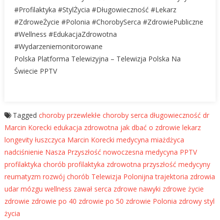
#Profilaktyka #StylŻycia #Długowieczność #Lekarz
#ZdroweŻycie #Polonia #ChorobySerca #ZdrowiePubliczne
#Wellness #EdukacjaZdrowotna
#Wydarzeniemonitorowane
Polska Platforma Telewizyjna – Telewizja Polska Na
Świecie PPTV
Tagged
choroby przewlekłe
choroby serca
długowieczność
dr
Marcin Korecki
edukacja zdrowotna
jak dbać o zdrowie
lekarz
longevity
łuszczyca
Marcin Korecki
medycyna
miażdżyca
nadciśnienie
Nasza Przyszłość
nowoczesna medycyna
PPTV
profilaktyka chorób
profilaktyka zdrowotna
przyszłość medycyny
reumatyzm
rozwój chorób
Telewizja Polonijna
trajektoria zdrowia
udar mózgu
wellness
zawał serca
zdrowe nawyki
zdrowe życie
zdrowie
zdrowie po 40
zdrowie po 50
zdrowie Polonia
zdrowy styl
życia