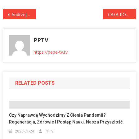
Nawigacja
Andrzej Poczobut odebrał nagrodę „Za wolność słowa”. Wzruszająca uroczystość w PAP
CAŁA KONFERENCJA BOSAKA i BARDELLI! Mocne słowa o UE, Ukrainie, migracji i TSUE
wpisu
PPTV
https://pepe-tv.tv
RELATED POSTS
Czy Naprawdę Wychodzimy Z Cienia Pandemii?
Regeneracja, Zdrowie I Postęp Nauki. Nasza Przyszłość.
2026-01-24
PPTV