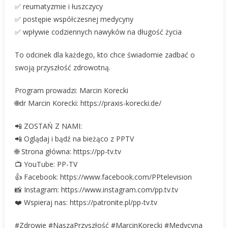
✅ reumatyzmie i łuszczycy
✅ postępie współczesnej medycyny
✅ wpływie codziennych nawyków na długość życia
To odcinek dla każdego, kto chce świadomie zadbać o
swoją przyszłość zdrowotną.
Program prowadzi: Marcin Korecki
🌐dr Marcin Korecki: https://praxis-korecki.de/
📲 ZOSTAŃ Z NAMI:
📲 Oglądaj i bądź na bieżąco z PPTV
🌐 Strona główna: https://pp-tv.tv
📺 YouTube: PP-TV
👍 Facebook: https://www.facebook.com/PPtelevision
📸 Instagram: https://www.instagram.com/pp.tv.tv
❤️ Wspieraj nas: https://patronite.pl/pp-tv.tv
#Zdrowie #NaszaPrzyszłość #MarcinKorecki #Medycyna